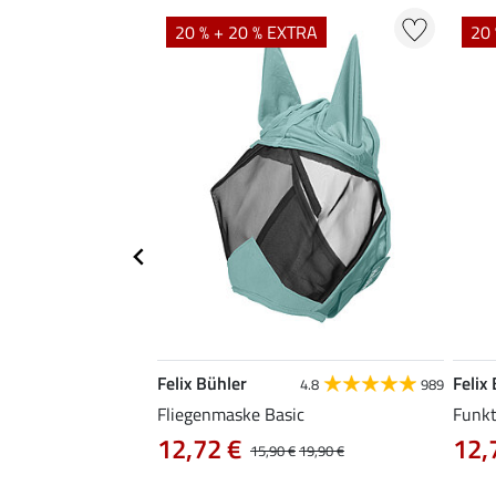
TRA
20 % + 20 % EXTRA
20 
Felix Bühler
Felix
5.0
1
4.8
989
Fliegenmaske Basic
Funkt
12,72 €
12,
,90 €
15,90 €
19,90 €