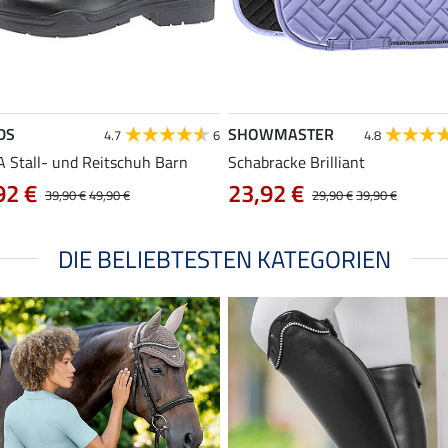
DS
SHOWMASTER
4.7
6
4.8
 Stall- und Reitschuh Barn
Schabracke Brilliant
92 €
23,92 €
39,90 €
49,90 €
29,90 €
39,90 €
DIE BELIEBTESTEN KATEGORIEN