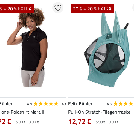
% + 20 % EXTRA
20 % + 20 % EXTRA
 Bühler
Felix Bühler
4.9
143
4.5
ions-Poloshirt Mara II
Pull-On Stretch-Fliegenmaske
72 €
12,72 €
15,90 €
19,90 €
15,90 €
19,90 €