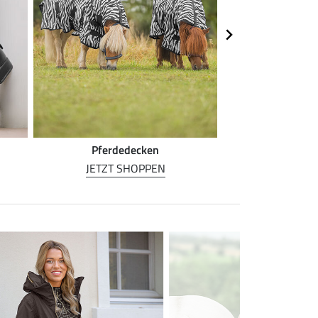
Pferdedecken
Pferde
JETZT SHOPPEN
JETZT S