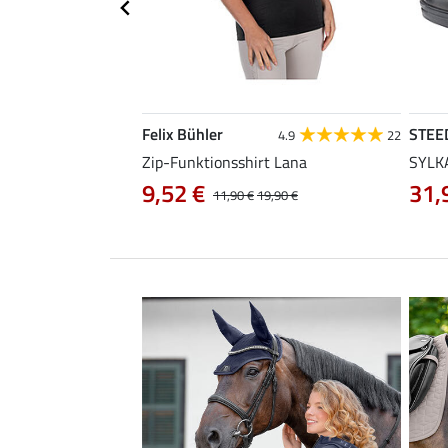
Felix Bühler
STEE
4.5
86
4.9
22
Zip-Funktionsshirt Lana
SYLKA
9,52 €
31,
29,90 €
11,90 €
19,90 €