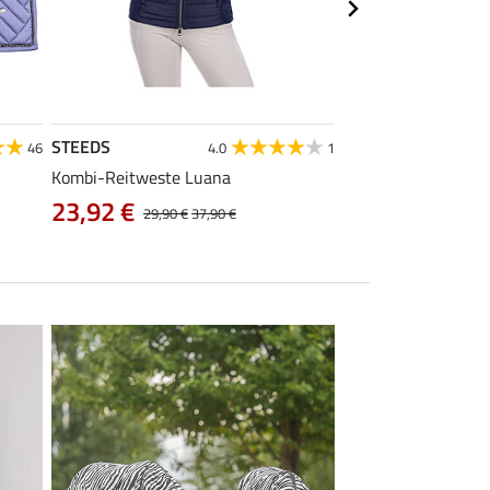
STEEDS
Equilibre
46
4.0
1
Kombi-Reitweste Luana
Kinder Grip-Reithos
23,92 €
38,32 €
29,90 €
37,90 €
47,90 €
5