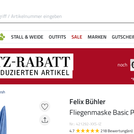
STALL & WEIDE
OUTFITS
SALE
MARKEN
GUTSCHEI
noch
esh
Felix Bühler
Fliegenmaske Basic 
Nr.: 421292-XXS-IZ
4.7
218 Bewertung(en)