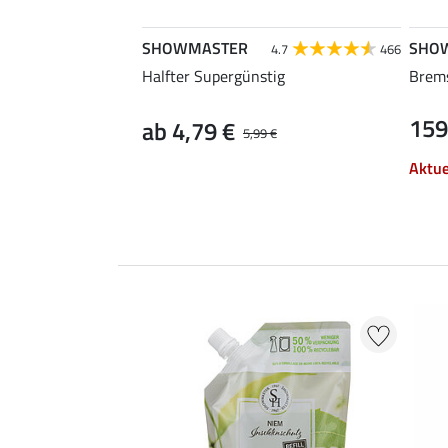
SHOWMASTER
SHO
4.7
466
Halfter Supergünstig
Brems
159
ab 4,79 €
5,99 €
Aktue