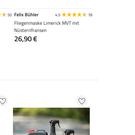
Felix Bühler
Felix Bühler
50
4.5
78
Fliegenmaske Limerick MVT mit
Fliegenmaske Cork 
Nüsternfransen
& Nüsternschutz
26,90 €
29,90 €