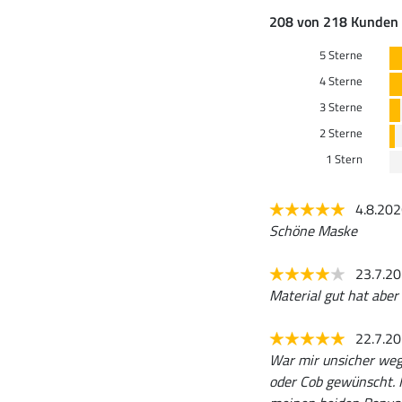
208 von 218 Kunden 
5 Sterne
4 Sterne
3 Sterne
2 Sterne
1 Stern
4.8.20
Schöne Maske
23.7.2
Material gut hat aber
22.7.2
War mir unsicher weg
oder Cob gewünscht. I