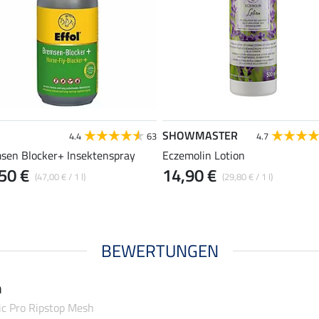
SHOWMASTER
4.4
63
4.7
sen Blocker+ Insektenspray
Eczemolin Lotion
50 €
14,90 €
(47,00 € / 1 l)
(29,80 € / 1 l)
BEWERTUNGEN
n
ic Pro Ripstop Mesh