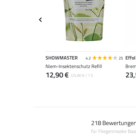
SHOWMASTER
Effol
4.3
266
4.2
25
nschutz Sprühlotion
Niem-Insektenschutz Refill
Brem
12,90 €
23,
(47,90 € / 1 l)
(25,80 € / 1 l)
218 Bewertunge
für Fliegenmaske Bas