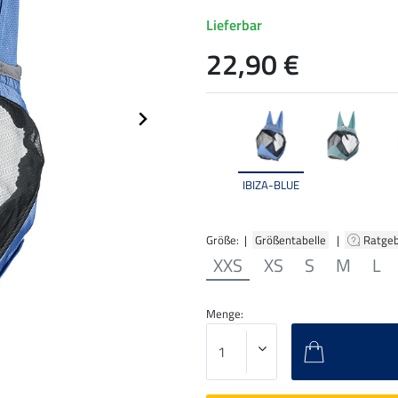
Lieferbar
22,90 €
IBIZA-BLUE
Größe: |
Größentabelle
|
Ratge
XXS
XS
S
M
L
Menge: