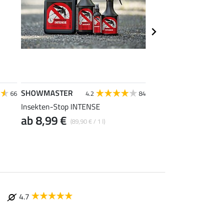
SHOWMASTER
ZEDAN
66
4.2
84
4.3
Insekten-Stop INTENSE
SP - Die Insektensch
ab 8,99 €
ab 23,95 €
(89,90 € / 1 l)
(47,9
4.7