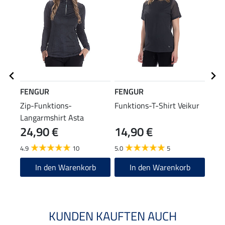
FENGUR
FENGUR
FEN
Zip-Funktions-
Funktions-T-Shirt Veikur
Knie
Langarmshirt Asta
Spiri
24,90 €
14,90 €
6,9
4.9
10
5.0
5
4.7
In den Warenkorb
In den Warenkorb
KUNDEN KAUFTEN AUCH