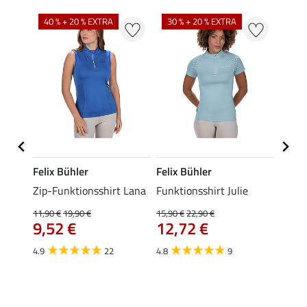
40 % + 20 % EXTRA
30 % + 20 % EXTRA
20 %
Felix Bühler
Felix Bühler
Felix
t
Zip-Funktionsshirt Lana
Funktionsshirt Julie
Funkt
Mara 
11,90 €
19,90 €
15,90 €
22,90 €
9,52 €
12,72 €
15,90 
12,
4.9
22
4.8
9
4.9