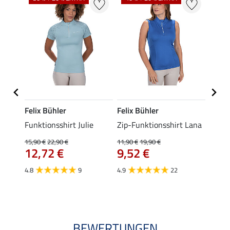
Felix Bühler
Felix Bühler
Felix
Funktionsshirt Julie
Zip-Funktionsshirt Lana
Funkt
Mara 
15,90 €
22,90 €
11,90 €
19,90 €
12,72 €
9,52 €
15,90 
12,
4.8
9
4.9
22
4.9
BEWERTUNGEN