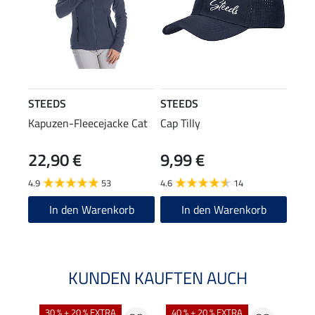
STEEDS
STEEDS
Kapuzen-Fleecejacke Cat
Cap Tilly
22,90 €
9,99 €
4.9
53
4.6
14
In den Warenkorb
In den Warenkorb
KUNDEN KAUFTEN AUCH
30 % + 20 % EXTRA
40 % + 20 % EXTRA
20 %