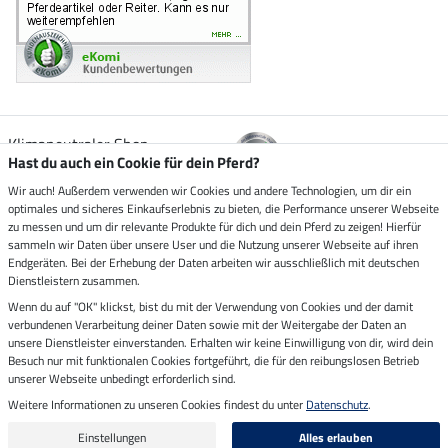
Klimaneutraler Shop
Hast du auch ein Cookie für dein Pferd?
Wir auch! Außerdem verwenden wir Cookies und andere Technologien, um dir ein
Zustellung durch
optimales und sicheres Einkaufserlebnis zu bieten, die Performance unserer Webseite
zu messen und um dir relevante Produkte für dich und dein Pferd zu zeigen! Hierfür
sammeln wir Daten über unsere User und die Nutzung unserer Webseite auf ihren
Sicher bezahlen mit
Endgeräten. Bei der Erhebung der Daten arbeiten wir ausschließlich mit deutschen
Dienstleistern zusammen.
Rechnung
Wenn du auf "OK" klickst, bist du mit der Verwendung von Cookies und der damit
Vorkasse
verbundenen Verarbeitung deiner Daten sowie mit der Weitergabe der Daten an
unsere Dienstleister einverstanden. Erhalten wir keine Einwilligung von dir, wird dein
Impressum
Besuch nur mit funktionalen Cookies fortgeführt, die für den reibungslosen Betrieb
unserer Webseite unbedingt erforderlich sind.
Weitere Informationen zu unseren Cookies findest du unter
Datenschutz
.
Letzte Aktualisierung am 09.08.2026 um 07:13
Alle Preise in Euro inkl. MwSt. zzgl.
Versandkosten
Einstellungen
Alles erlauben