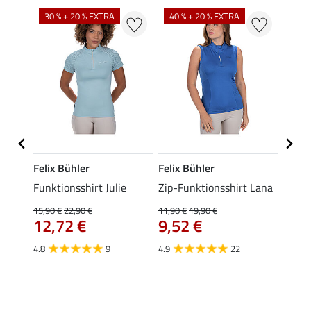
30 % + 20 % EXTRA
40 % + 20 % EXTRA
20 %
Felix Bühler
Felix Bühler
Felix
t
Funktionsshirt Julie
Zip-Funktionsshirt Lana
Funkt
Mara 
15,90 €
22,90 €
11,90 €
19,90 €
12,72 €
9,52 €
15,90 
12,
4.8
9
4.9
22
4.9