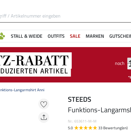
STALL & WEIDE
OUTFITS
SALE
MARKEN
GUTSCHEI
noch
nktions-Langarmshirt Anni
STEEDS
Funktions-Langarmsh
Nr.: 653611-M-M
5.0
33 Bewertung(en)