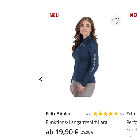
NEU
NE
Felix Bühler
Felix
4.9
149
4.8
55
retch-Langarmshirt
Funktions-Langarmshirt Lara
Perf
Fried
ab 19,90 €
24,90 €