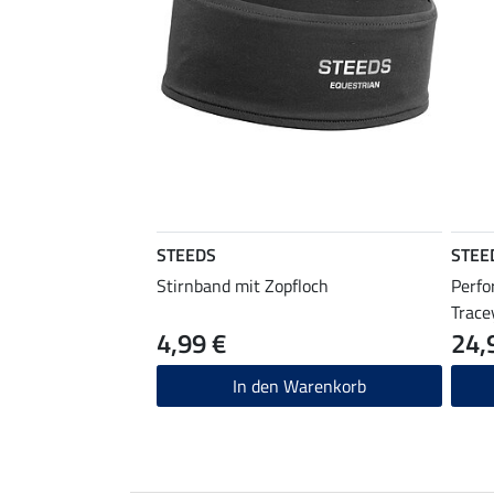
STEEDS
STEE
Stirnband mit Zopfloch
Perfo
Trace
4,99 €
24,
In den Warenkorb