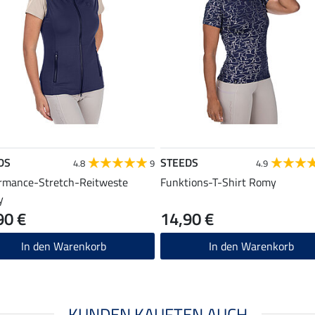
DS
STEEDS
4.8
9
4.9
rmance-Stretch-Reitweste
Funktions-T-Shirt Romy
y
90 €
14,90 €
In den Warenkorb
In den Warenkorb
KUNDEN KAUFTEN AUCH