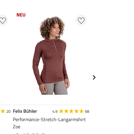
NEU
NEU
Felix Bühler
Felix Bühler
20
4.9
68
4.9
Performance-Stretch-Langarmshirt
Performance-Stretc
Zoe
Nina