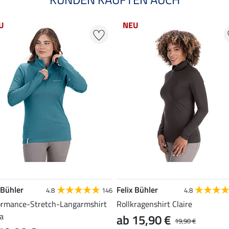
U
NEU
 Bühler
Felix Bühler
4.8
146
4.8
ormance-Stretch-Langarmshirt
Rollkragenshirt Claire
a
ab 15,90 €
19,90 €