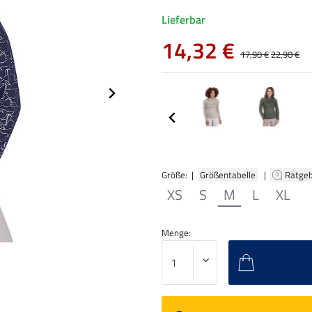
Lieferbar
14,32 €
17,90 €
22,90 €
Größe: |
Größentabelle
|
Ratge
XS
S
M
L
XL
Menge: