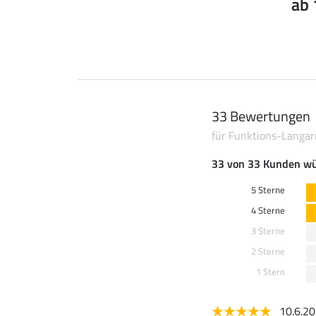
ab 
22,90 €
33 Bewertungen
für Funktions-Langar
33 von 33 Kunden wü
5 Sterne
4 Sterne
3 Sterne
2 Sterne
1 Stern
10.6.2