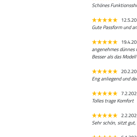
Schönes Funktionsshir
12.5.2
Gute Passform und a
19.4.2
angenehmes dünnes Fu
Besser als das Modell
20.2.2
Eng anliegend und de
7.2.20
Tolles trage Komfort
2.2.20
Sehr schön, sitzt gut