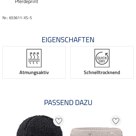
Pferdeprint
Nr.: 653611-XS-S
EIGENSCHAFTEN
Atmungsaktiv
Schnelltrocknend
PASSEND DAZU
NE