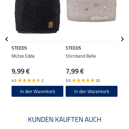
STEEDS
STEEDS
STE
Mütze Edda
Stirnband Belle
Kapu
Leela
9,99 €
7,99 €
59
4.5
2
5.0
20
4.5
In den Warenkorb
In den Warenkorb
KUNDEN KAUFTEN AUCH