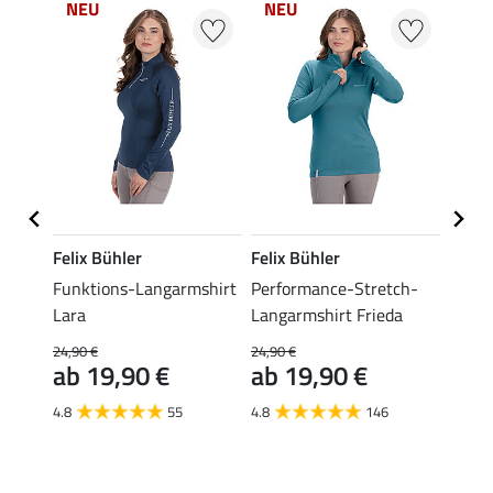
NEU
NEU
NE
Felix Bühler
Felix Bühler
Felix
Funktions-Langarmshirt
Performance-Stretch-
Rollk
Lara
Langarmshirt Frieda
19,90 
ab 
24,90 €
24,90 €
ab 19,90 €
ab 19,90 €
4.8
4.8
55
4.8
146