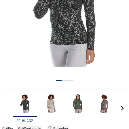
SCHWARZ
Größe: |
Größentabelle
|
Ratgeber