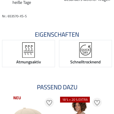
heiße Tage
Nr.: 653570-XS-S
EIGENSCHAFTEN
Atmungsaktiv
Schnelltrocknend
PASSEND DAZU
NEU
NE
18 % + 20 % EXTRA