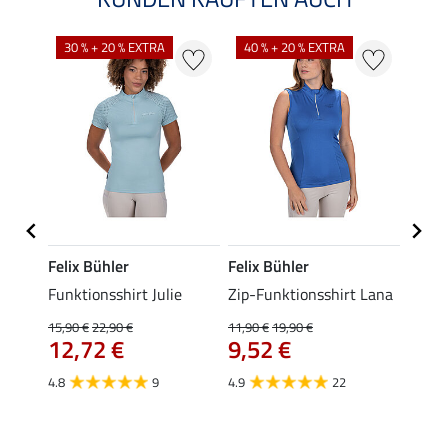
30 % + 20 % EXTRA
40 % + 20 % EXTRA
20 %
Felix Bühler
Felix Bühler
Felix
t
Funktionsshirt Julie
Zip-Funktionsshirt Lana
Funkt
Mara 
15,90 €
22,90 €
11,90 €
19,90 €
12,72 €
9,52 €
15,90 
12,
4.8
9
4.9
22
4.9