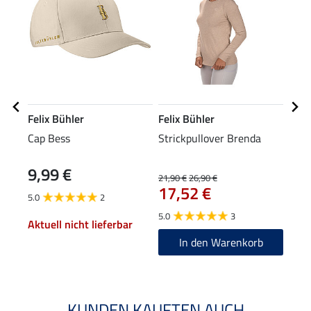
Felix Bühler
Felix Bühler
Feli
Cap Bess
Strickpullover Brenda
Hybr
Mes
9,99 €
59
21,90 €
26,90 €
17,52 €
5.0
2
4.8
5.0
3
Aktuell nicht lieferbar
In den Warenkorb
KUNDEN KAUFTEN AUCH