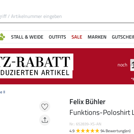
STALL & WEIDE
OUTFITS
SALE
MARKEN
GUTSCHEI
noch
e II
Felix Bühler
Funktions-Poloshirt L
Nr.: 652839-XS-AN
4.9
94 Bewertung(en)