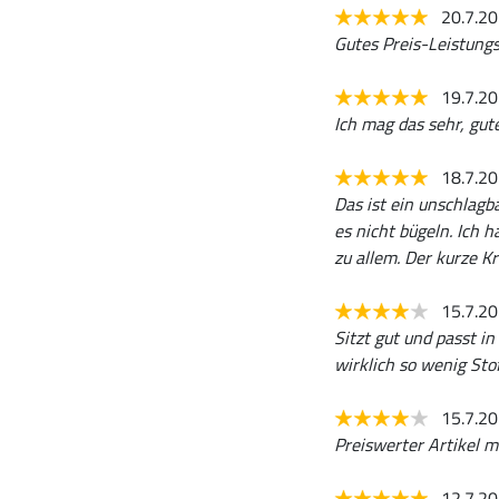
20.7.2
Gutes Preis-Leistung
19.7.2
Ich mag das sehr, gut
18.7.2
Das ist ein unschlagb
es nicht bügeln. Ich 
zu allem. Der kurze Kr
15.7.2
Sitzt gut und passt i
wirklich so wenig Sto
15.7.2
Preiswerter Artikel m
12.7.2