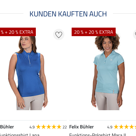
KUNDEN KAUFTEN AUCH
 % + 20 % EXTRA
20 % + 20 % EXTRA
 Bühler
Felix Bühler
4.9
22
4.9
Funktionsshirt Lana
Funktions-Poloshirt Mara II