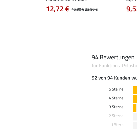
12,72 €
9,5
14,90 €
15,90 €
22,90 €
94 Bewertungen
für Funktions-Poloshir
92 von 94 Kunden wü
5 Sterne
4 Sterne
3 Sterne
2 Sterne
1 Stern