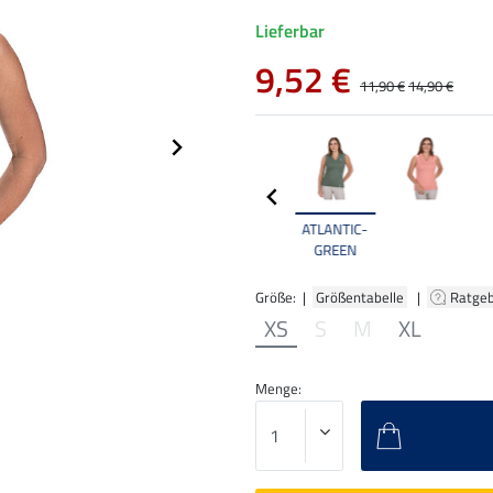
Lieferbar
9,52 €
11,90 €
14,90 €
ATLANTIC-
GREEN
Größe: |
Größentabelle
|
Ratge
XS
S
M
XL
Menge: