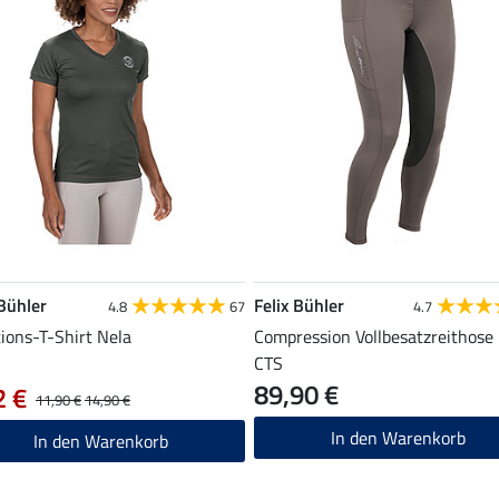
 Bühler
Felix Bühler
4.8
67
4.7
ions-T-Shirt Nela
Compression Vollbesatzreithose 
CTS
89,90 €
2 €
11,90 €
14,90 €
In den Warenkorb
In den Warenkorb