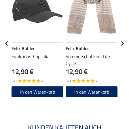
Felix Bühler
Felix Bühler
Feli
Funktions-Cap Lilia
Sommerschal Fine Life
Hybr
Cycle
Mes
12,90 €
12,90 €
59
5.0
4
5.0
2
4.8
In den Warenkorb
In den Warenkorb
KUNDEN KAUFTEN AUCH