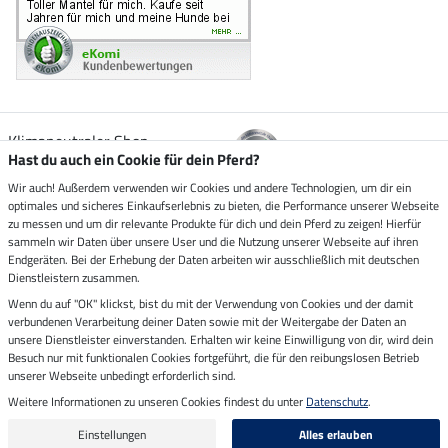
Klimaneutraler Shop
Hast du auch ein Cookie für dein Pferd?
Wir auch! Außerdem verwenden wir Cookies und andere Technologien, um dir ein
Zustellung durch
optimales und sicheres Einkaufserlebnis zu bieten, die Performance unserer Webseite
zu messen und um dir relevante Produkte für dich und dein Pferd zu zeigen! Hierfür
sammeln wir Daten über unsere User und die Nutzung unserer Webseite auf ihren
Sicher bezahlen mit
Endgeräten. Bei der Erhebung der Daten arbeiten wir ausschließlich mit deutschen
Dienstleistern zusammen.
Rechnung
Wenn du auf "OK" klickst, bist du mit der Verwendung von Cookies und der damit
Vorkasse
verbundenen Verarbeitung deiner Daten sowie mit der Weitergabe der Daten an
unsere Dienstleister einverstanden. Erhalten wir keine Einwilligung von dir, wird dein
Impressum
Besuch nur mit funktionalen Cookies fortgeführt, die für den reibungslosen Betrieb
unserer Webseite unbedingt erforderlich sind.
Weitere Informationen zu unseren Cookies findest du unter
Datenschutz
.
Letzte Aktualisierung am 08.08.2026 um 14:33
Alle Preise in Euro inkl. MwSt. zzgl.
Versandkosten
Einstellungen
Alles erlauben