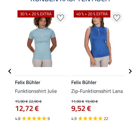
30 % + 20 % EXTRA
40 % + 20 % EXTRA
20 %
Felix Bühler
Felix Bühler
Felix
t
Funktionsshirt Julie
Zip-Funktionsshirt Lana
Funkt
Mara 
15,90 €
22,90 €
11,90 €
19,90 €
12,72 €
9,52 €
15,90 
12,
4.8
9
4.9
22
4.9