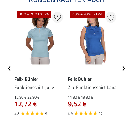
30 % + 20 % EXTRA
40 % + 20 % EXTRA
20 %
Felix Bühler
Felix Bühler
Felix
t
Funktionsshirt Julie
Zip-Funktionsshirt Lana
Funkt
Mara 
15,90 €
22,90 €
11,90 €
19,90 €
12,72 €
9,52 €
15,90 
12,
4.8
9
4.9
22
4.9