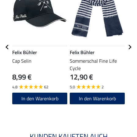
Felix Bühler
Felix Bühler
Feli
Cap Selin
Sommerschal Fine Life
Crop
Cycle
8,99 €
12,90 €
29,90
23
4.8
62
5.0
2
5.0
In den Warenkorb
In den Warenkorb
KUNDEN KAUFTEN AUCH