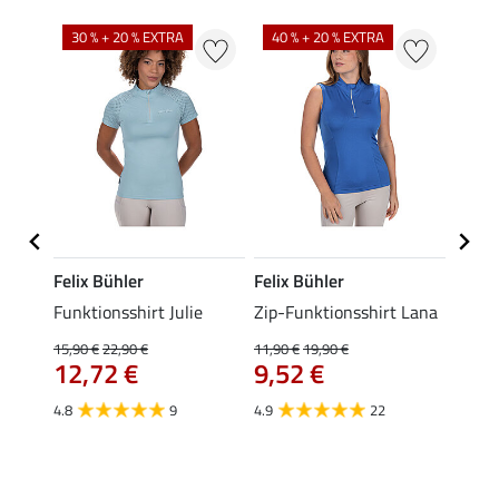
30 % + 20 % EXTRA
40 % + 20 % EXTRA
20 %
Felix Bühler
Felix Bühler
Felix
t
Funktionsshirt Julie
Zip-Funktionsshirt Lana
Funkt
Mara 
15,90 €
22,90 €
11,90 €
19,90 €
12,72 €
9,52 €
15,90 
12,
4.8
9
4.9
22
4.9