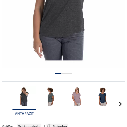
ANTHRAZIT
Größe: |
Größentabelle
|
Ratgeber