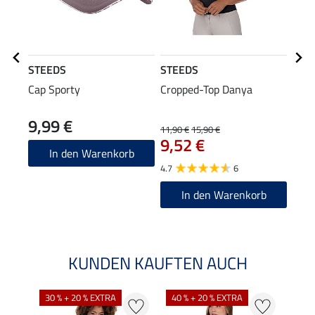
STEEDS
STEEDS
Equi
Cap Sporty
Cropped-Top Danya
Grip
Juli
9,99 €
59
11,90 €
15,90 €
9,52 €
4.7
In den Warenkorb
4.7
6
In den Warenkorb
KUNDEN KAUFTEN AUCH
30 % + 20 % EXTRA
40 % + 20 % EXTRA
20 %