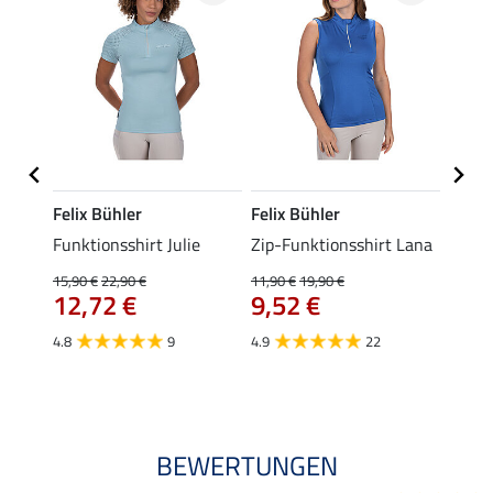
Felix Bühler
Felix Bühler
Felix
Funktionsshirt Julie
Zip-Funktionsshirt Lana
Funkt
Mara 
15,90 €
22,90 €
11,90 €
19,90 €
12,72 €
9,52 €
15,90 
12,
4.8
9
4.9
22
4.9
BEWERTUNGEN