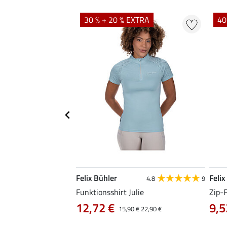
EXTRA
30 % + 20 % EXTRA
40
Felix Bühler
Felix
4.8
48
4.8
9
Funktionsshirt Julie
Zip-
12,72 €
9,5
14,90 €
15,90 €
22,90 €