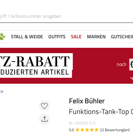
STALL & WEIDE
OUTFITS
SALE
MARKEN
GUTSCHEI
noch
ce
Felix Bühler
Funktions-Tank-Top 
Nr.: 653752-S-S
5.0
22 Bewertung(en)