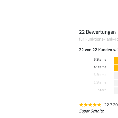
22 Bewertungen
für Funktions-Tank-T
22 von 22 Kunden wü
5 Sterne
4 Sterne
3 Sterne
2 Sterne
1 Stern
22.7.2
Super Schnitt