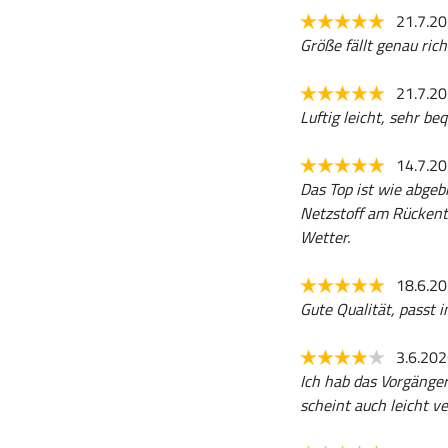
21.7.2
Größe fällt genau ric
21.7.2
Luftig leicht, sehr be
14.7.2
Das Top ist wie abgeb
Netzstoff am Rückente
Wetter.
18.6.2
Gute Qualität, passt i
3.6.20
Ich hab das Vorgänger
scheint auch leicht ve