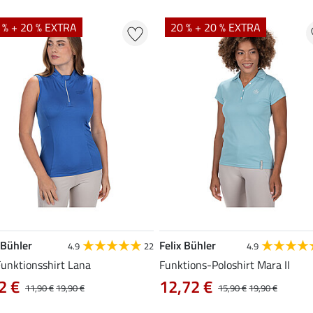
 % + 20 % EXTRA
20 % + 20 % EXTRA
 Bühler
Felix Bühler
4.9
22
4.9
Funktionsshirt Lana
Funktions-Poloshirt Mara II
2 €
12,72 €
11,90 €
19,90 €
15,90 €
19,90 €