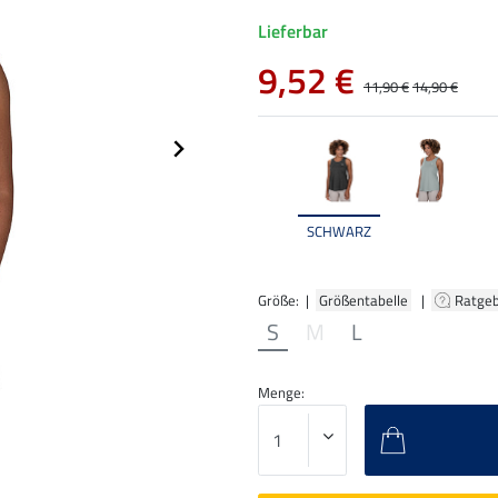
Lieferbar
9,52 €
11,90 €
14,90 €
SCHWARZ
Größe: |
Größentabelle
|
Ratge
S
M
L
Menge: