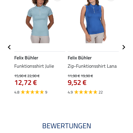
Felix Bühler
Felix Bühler
Felix
t
Funktionsshirt Julie
Zip-Funktionsshirt Lana
Funkt
Mara 
15,90 €
22,90 €
11,90 €
19,90 €
12,72 €
9,52 €
15,90 
12,
4.8
9
4.9
22
4.9
BEWERTUNGEN