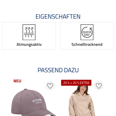
EIGENSCHAFTEN
Atmungsaktiv
Schnelltrocknend
PASSEND DAZU
NEU
20 % + 20 % EXTRA
20