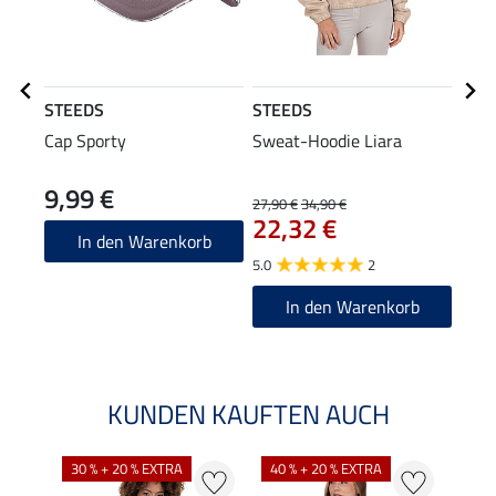
STEEDS
STEEDS
Equi
Cap Sporty
Sweat-Hoodie Liara
Grip
9,99 €
27,90 €
34,90 €
43,90
22,32 €
35
In den Warenkorb
5.0
2
4.8
In den Warenkorb
KUNDEN KAUFTEN AUCH
30 % + 20 % EXTRA
40 % + 20 % EXTRA
20 %