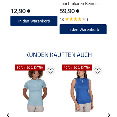
abnehmbaren Beinen
Soft
12,90 €
59,90 €
abne
47,90
38
4.0
3
In den Warenkorb
In den Warenkorb
KUNDEN KAUFTEN AUCH
30 % + 20 % EXTRA
40 % + 20 % EXTRA
20 %