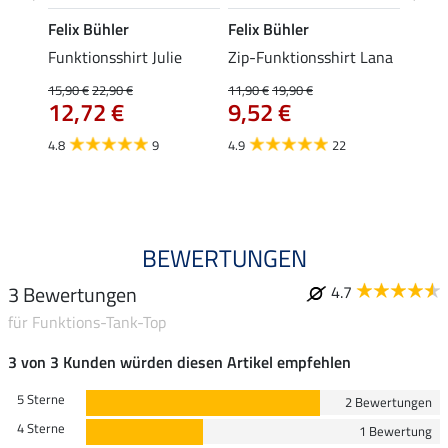
Felix Bühler
Felix Bühler
Felix
Funktionsshirt Julie
Zip-Funktionsshirt Lana
Funkt
Mara 
15,90 €
22,90 €
11,90 €
19,90 €
12,72 €
9,52 €
15,90 
12,
4.8
9
4.9
22
4.9
BEWERTUNGEN
3 Bewertungen
4.7
für Funktions-Tank-Top
3 von 3 Kunden würden diesen Artikel empfehlen
5 Sterne
2 Bewertungen
4 Sterne
1 Bewertung