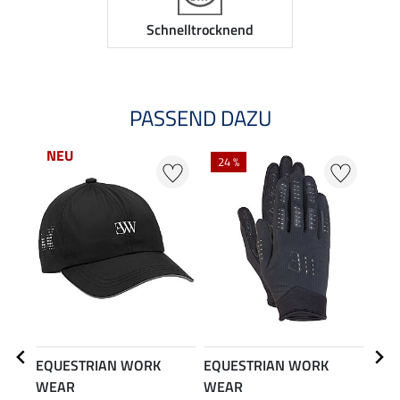
Schnelltrocknend
PASSEND DAZU
NEU
24 %
EQUESTRIAN WORK
EQUESTRIAN WORK
EQU
WEAR
WEAR
WE