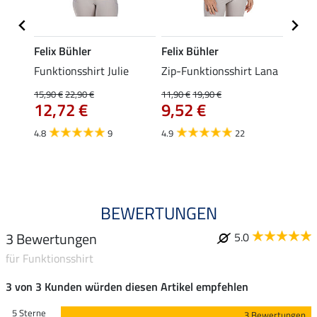
Felix Bühler
Felix Bühler
Felix
t
Funktionsshirt Julie
Zip-Funktionsshirt Lana
Funkt
Mara 
15,90 €
22,90 €
11,90 €
19,90 €
12,72 €
9,52 €
15,90 
12,
4.8
9
4.9
22
4.9
BEWERTUNGEN
3 Bewertungen
5.0
für Funktionsshirt
3 von 3 Kunden würden diesen Artikel empfehlen
5 Sterne
3 Bewertungen