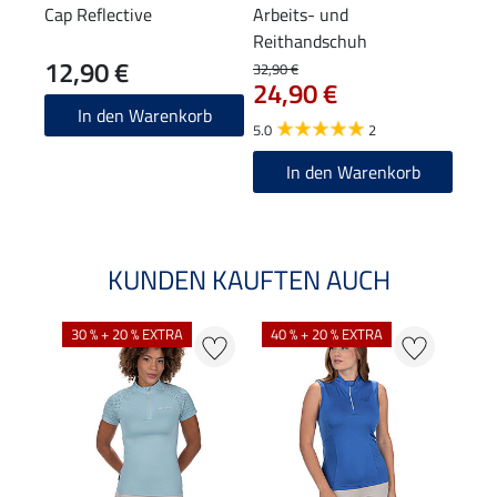
Cap Reflective
Arbeits- und
Adve
Reithandschuh
Arbe
12,90 €
89
Stah
32,90 €
24,90 €
4.8
In den Warenkorb
5.0
2
In den Warenkorb
KUNDEN KAUFTEN AUCH
30 % + 20 % EXTRA
40 % + 20 % EXTRA
20 %