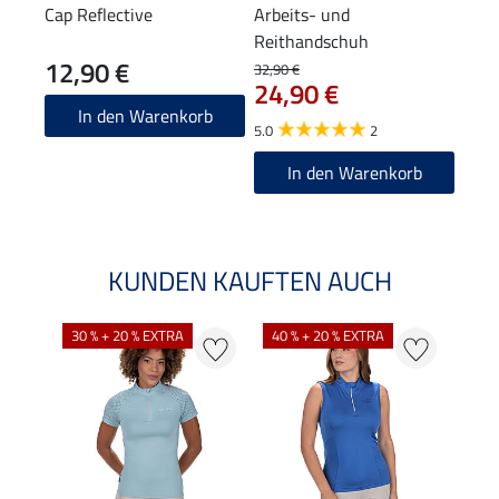
Cap Reflective
Arbeits- und
Adve
Reithandschuh
Arbe
12,90 €
89
Stah
32,90 €
24,90 €
4.8
In den Warenkorb
5.0
2
In den Warenkorb
KUNDEN KAUFTEN AUCH
30 % + 20 % EXTRA
40 % + 20 % EXTRA
20 %