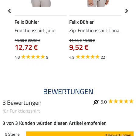
Felix Bühler
Felix Bühler
Felix
t
Funktionsshirt Julie
Zip-Funktionsshirt Lana
Funkt
Mara 
15,90 €
22,90 €
11,90 €
19,90 €
12,72 €
9,52 €
15,90 
12,
4.8
9
4.9
22
4.9
BEWERTUNGEN
3 Bewertungen
5.0
für Funktionsshirt
3 von 3 Kunden würden diesen Artikel empfehlen
5 Sterne
3 Bewertungen