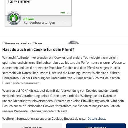
Klimaneutraler Shop
Hast du auch ein Cookie für dein Pferd?
Wir auch! Außerdem verwenden wir Cookies und andere Technologien, um dir ein
Zustellung durch
optimales und sicheres Einkaufserlebnis zu bieten, die Performance unserer Webseite
zu messen und um dir relevante Produkte für dich und dein Pferd zu zeigen! Hierfür
sammeln wir Daten über unsere User und die Nutzung unserer Webseite auf ihren
Sicher bezahlen mit
Endgeräten. Bei der Erhebung der Daten arbeiten wir ausschließlich mit deutschen
Dienstleistern zusammen.
Rechnung
Wenn du auf "OK" klickst, bist du mit der Verwendung von Cookies und der damit
Vorkasse
verbundenen Verarbeitung deiner Daten sowie mit der Weitergabe der Daten an
unsere Dienstleister einverstanden. Erhalten wir keine Einwilligung von dir, wird dein
Besuch nur mit funktionalen Cookies fortgeführt, die für den reibungslosen Betrieb
Impressum
unserer Webseite unbedingt erforderlich sind.
Weitere Informationen zu unseren Cookies findest du unter
Datenschutz
.
Letzte Aktualisierung am 09.08.2026 um 14:26
Alle Preise in Euro inkl. MwSt. zzgl.
Versandkosten
Einstellungen
Alles erlauben