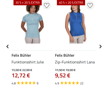
30 % + 20 % EXTRA
40 % + 20 % EXTRA
20 %
Felix Bühler
Felix Bühler
Felix
t
Funktionsshirt Julie
Zip-Funktionsshirt Lana
Funkt
Mara 
15,90 €
22,90 €
11,90 €
19,90 €
12,72 €
9,52 €
15,90 
12,
4.8
9
4.9
22
4.9