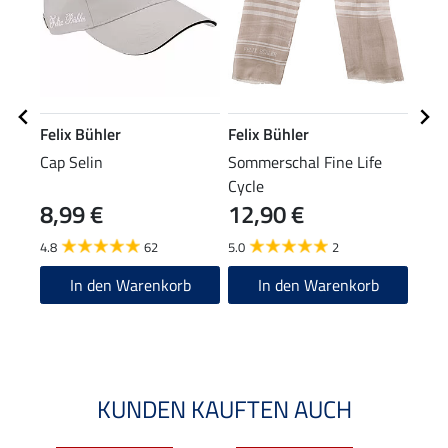
Felix Bühler
Felix Bühler
Feli
Cap Selin
Sommerschal Fine Life
Perf
Cycle
Lilly
8,99 €
12,90 €
27,90
22
4.8
62
5.0
2
4.9
In den Warenkorb
In den Warenkorb
KUNDEN KAUFTEN AUCH