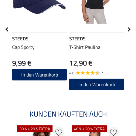
STEEDS
STEEDS
STE
Cap Sporty
T-Shirt Paulina
Komb
9,99 €
12,90 €
29,90
23
4.6
7
In den Warenkorb
In den Warenkorb
KUNDEN KAUFTEN AUCH
30 % + 20 % EXTRA
40 % + 20 % EXTRA
20 %