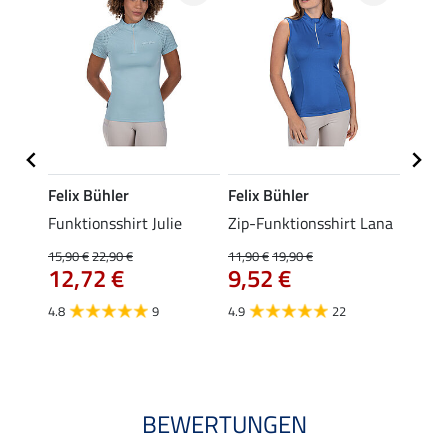
Felix Bühler
Felix Bühler
Felix
t
Funktionsshirt Julie
Zip-Funktionsshirt Lana
Funkt
Mara 
15,90 €
22,90 €
11,90 €
19,90 €
12,72 €
9,52 €
15,90 
12,
4.8
9
4.9
22
4.9
BEWERTUNGEN