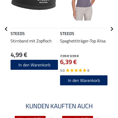
STEEDS
STEEDS
STE
Stirnband mit Zopfloch
Spaghettiträger-Top Alisa
Komb
4,99 €
37
7,99 €
9,99 €
6,39 €
4.0
In den Warenkorb
5.0
6
In den Warenkorb
KUNDEN KAUFTEN AUCH