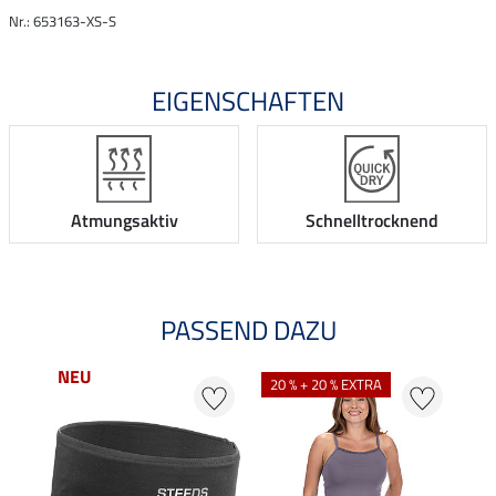
Nr.: 653163-XS-S
EIGENSCHAFTEN
Atmungsaktiv
Schnelltrocknend
PASSEND DAZU
NEU
NE
20 % + 20 % EXTRA