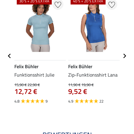
30 % + 20 % EXTRA
40 % + 20 % EXTRA
20 %
Felix Bühler
Felix Bühler
Felix
Funktionsshirt Julie
Zip-Funktionsshirt Lana
Funkt
Mara 
15,90 €
22,90 €
11,90 €
19,90 €
12,72 €
9,52 €
15,90 
12,
4.8
9
4.9
22
4.9