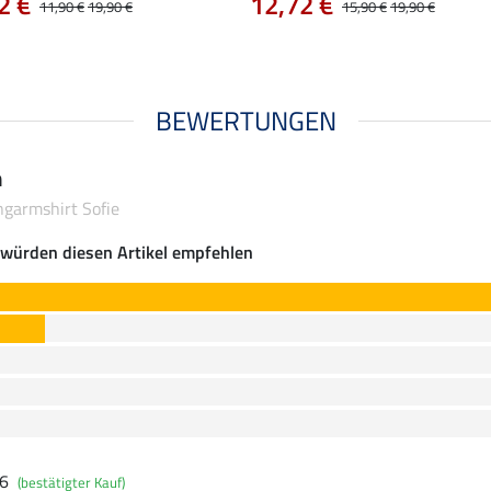
2 €
12,72 €
11,90 €
19,90 €
15,90 €
19,90 €
BEWERTUNGEN
n
ngarmshirt Sofie
würden diesen Artikel empfehlen
26
(bestätigter Kauf)