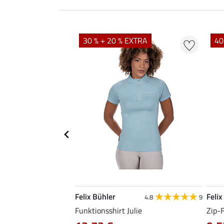
EXTRA
30 % + 20 % EXTRA
40
Felix Bühler
Felix
4.9
101
4.8
9
irt Olivia
Funktionsshirt Julie
Zip-