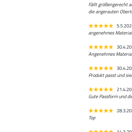
Fällt größengerecht a
die angerauten Oberte
5.5.20
angenehmes Material
30.4.2
Angenehmes Material,
30.4.2
Produkt passt und sie
21.4.2
Gute Passform und die
28.3.2
Top
14.3.2