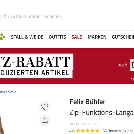
STALL & WEIDE
OUTFITS
SALE
MARKEN
GUTSCHEI
noch
hirt Sofie
Felix Bühler
Zip-Funktions-Langar
Nr.: 652849-L-NV
4.8
165 Bewertung(en)