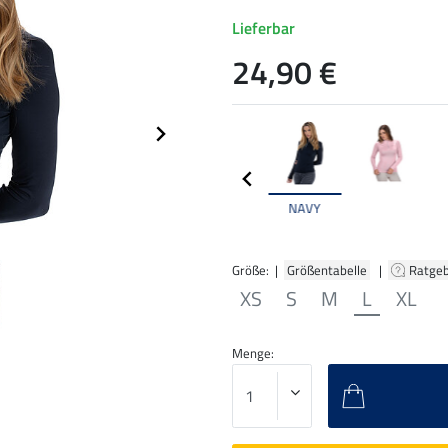
Lieferbar
24,90 €
NAVY
Größe: |
Größentabelle
|
Ratge
XS
S
M
L
XL
Menge: