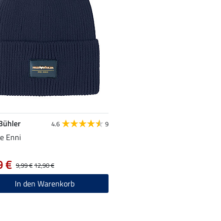
 Bühler
4.6
9
e Enni
9 €
9,99 €
12,90 €
In den Warenkorb