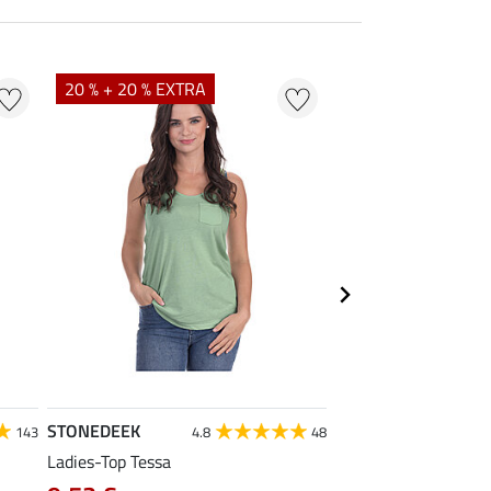
20 % + 20 % EXTRA
20 % + 20 % EXTR
STONEDEEK
Felix Bühler
143
4.8
48
4.9
Ladies-Top Tessa
Funktions-Poloshirt 