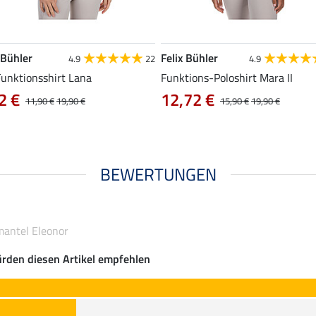
 Bühler
Felix Bühler
4.9
22
4.9
Funktionsshirt Lana
Funktions-Poloshirt Mara II
2 €
12,72 €
11,90 €
19,90 €
15,90 €
19,90 €
BEWERTUNGEN
mantel Eleonor
rden diesen Artikel empfehlen