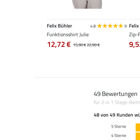
Felix Bühler
Felix
4.9
101
4.8
9
irt Olivia
Funktionsshirt Julie
Zip-
12,72 €
9,5
0 €
19,90 €
15,90 €
22,90 €
49 Bewertungen
für 2 in 1 Stepp-Reit
48 von 49 Kunden wü
5 Sterne
4 Sterne