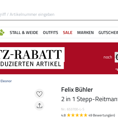
STALL & WEIDE
OUTFITS
SALE
MARKEN
GUTSCHEI
noch
 Eleonor
Felix Bühler
2 in 1 Stepp-Reitman
Nr.: 653700-L-S
4.8
49 Bewertung(en)