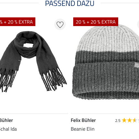
PASSEND DAZU
% + 20 % EXTRA
20 % + 20 % EXTRA
 Bühler
Felix Bühler
2.5
chal Ida
Beanie Elin