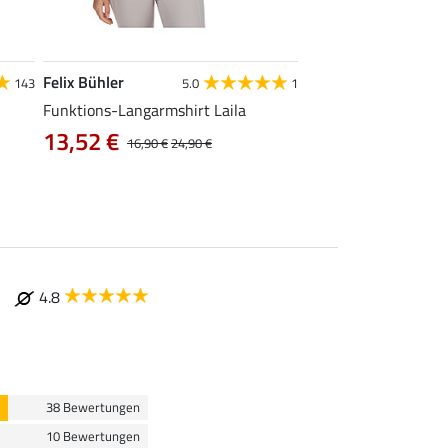
Felix Bühler
Felix Bühler
143
5.0
1
4.9
Funktions-Langarmshirt Laila
Funktions-Poloshirt 
13,52 €
12,72 €
16,90 €
24,90 €
15,90 €
19
4.8
38 Bewertungen
10 Bewertungen