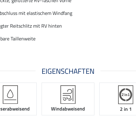
ckte, gefütterte RV-Taschen vorne
bschluss mit elastischem Windfang
gter Reitschlitz mit RV hinten
lbare Taillenweite
EIGENSCHAFTEN
serabweisend
Windabweisend
2 in 1