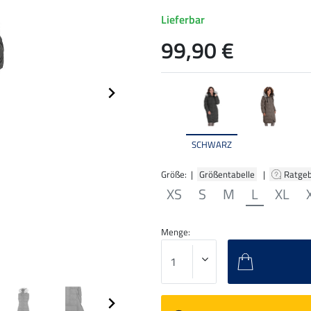
Lieferbar
99,90 €
SCHWARZ
Größe: |
Größentabelle
|
Ratge
XS
S
M
L
XL
Menge: