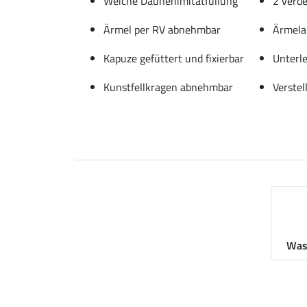
Weiche Daunenimitatfüllung
2 verde
Ärmel per RV abnehmbar
Ärmela
Kapuze gefüttert und fixierbar
Unterle
Kunstfellkragen abnehmbar
Verstel
Was