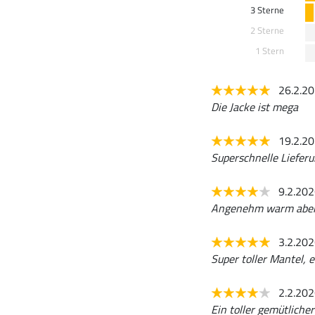
3 Sterne
2 Sterne
1 Stern
26.2.2
Die Jacke ist mega
19.2.2
Superschnelle Lieferu
9.2.20
Angenehm warm aber 
3.2.20
Super toller Mantel, 
2.2.20
Ein toller gemütlicher