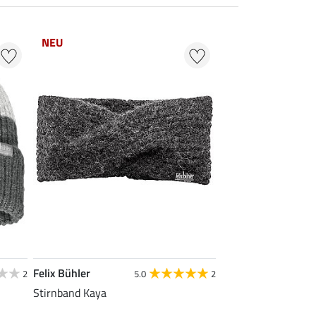
NEU
Felix Bühler
2
5.0
2
Stirnband Kaya