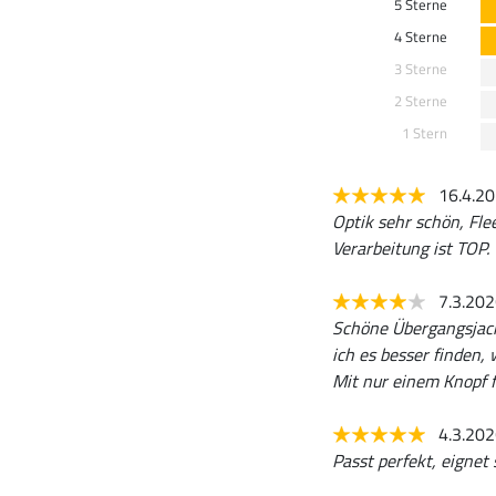
5 Sterne
4 Sterne
3 Sterne
2 Sterne
1 Stern
16.4.2
Optik sehr schön, Fle
Verarbeitung ist TOP
7.3.20
Schöne Übergangsjack
ich es besser finden,
Mit nur einem Knopf f
4.3.20
Passt perfekt, eignet 