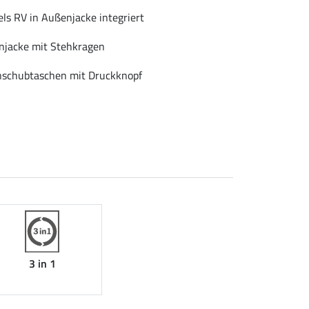
els RV in Außenjacke integriert
njacke mit Stehkragen
nschubtaschen mit Druckknopf
3 in 1