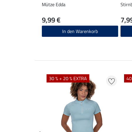
Mütze Edda
Stirn
9,99 €
7,9
In den Warenkorb
EXTRA
30 % + 20 % EXTRA
40