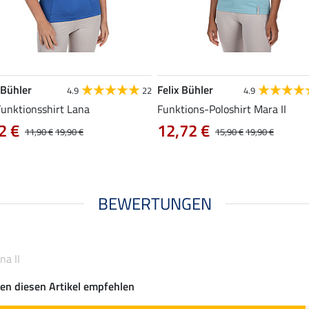
 Bühler
Felix Bühler
4.9
22
4.9
Funktionsshirt Lana
Funktions-Poloshirt Mara II
2 €
12,72 €
11,90 €
19,90 €
15,90 €
19,90 €
BEWERTUNGEN
na II
en diesen Artikel empfehlen