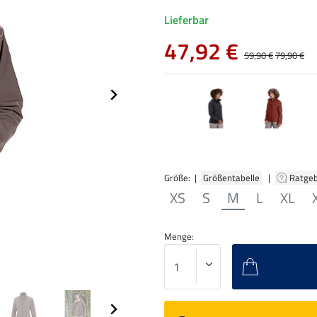
Lieferbar
47,92 €
59,90 €
79,90 €
Größe: |
Größentabelle
|
Ratge
XS
S
M
L
XL
Menge: