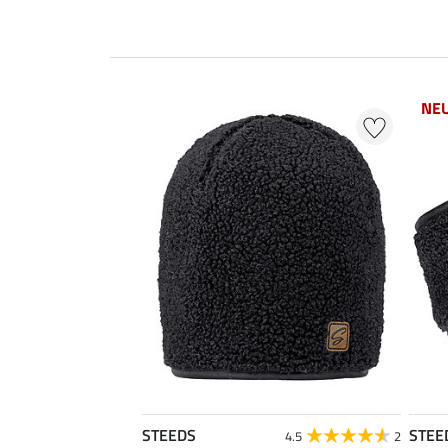
NE
STEEDS
STEE
4.5
2