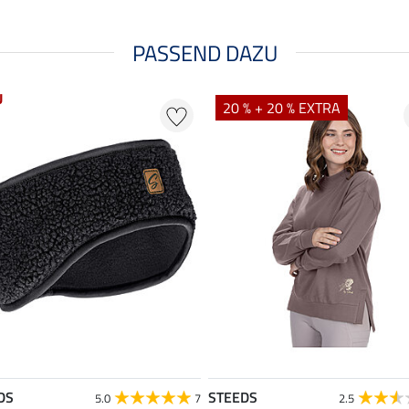
PASSEND DAZU
U
20 % + 20 % EXTRA
DS
STEEDS
5.0
7
2.5