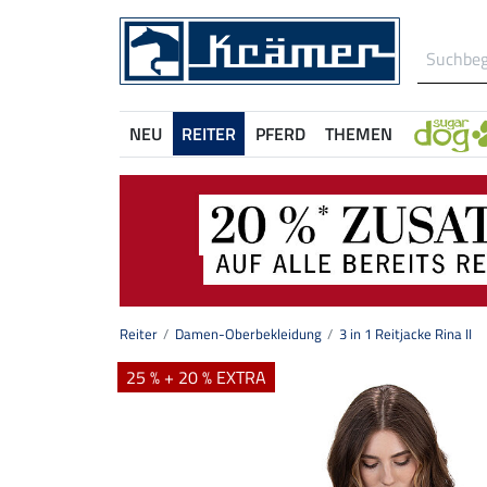
NEU
REITER
PFERD
THEMEN
Reiter
Damen-Oberbekleidung
3 in 1 Reitjacke Rina II
25 % + 20 % EXTRA