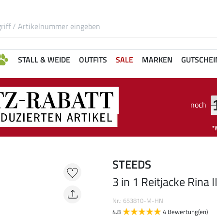
STALL & WEIDE
OUTFITS
SALE
MARKEN
GUTSCHEI
noch
STEEDS
3 in 1 Reitjacke Rina I
Nr.: 653810-M-HN
4.8
4 Bewertung(en)