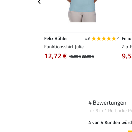
Felix Bühler
Felix
4.9
101
4.8
9
irt Olivia
Funktionsshirt Julie
Zip-
12,72 €
9,5
0 €
19,90 €
15,90 €
22,90 €
4 Bewertungen
für 3 in 1 Reitjacke Ri
4 von 4 Kunden würd