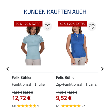
KUNDEN KAUFTEN AUCH
30 % + 20 % EXTRA
40 % + 20 % EXTRA
20 %
Felix Bühler
Felix Bühler
Felix
Funktionsshirt Julie
Zip-Funktionsshirt Lana
Funkt
Mara 
15,90 €
22,90 €
11,90 €
19,90 €
12,72 €
9,52 €
15,90 
12,
4.8
9
4.9
22