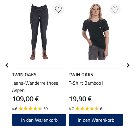
TWIN OAKS
TWIN OAKS
TWI
Jeans-Wanderreithose
T-Shirt Bamboo II
Gumm
Aspen
109,00 €
19,90 €
59
4.6
30
4.7
6
4.5
In den Warenkorb
In den Warenkorb