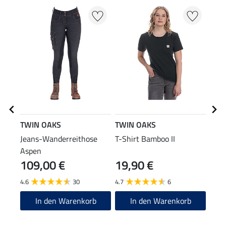
TWIN OAKS
TWIN OAKS
TWI
Jeans-Wanderreithose
T-Shirt Bamboo II
Gumm
Aspen
109,00 €
19,90 €
59
4.6
30
4.7
6
4.5
In den Warenkorb
In den Warenkorb