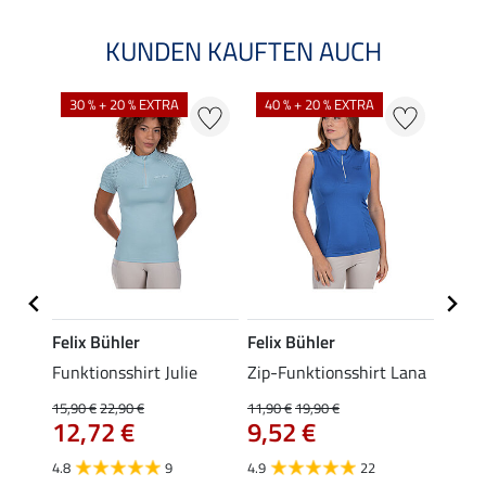
KUNDEN KAUFTEN AUCH
30 % + 20 % EXTRA
40 % + 20 % EXTRA
20 %
Felix Bühler
Felix Bühler
Felix
Funktionsshirt Julie
Zip-Funktionsshirt Lana
Funkt
Mara 
15,90 €
22,90 €
11,90 €
19,90 €
12,72 €
9,52 €
15,90 
12,
4.8
9
4.9
22