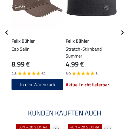
Felix Bühler
Felix Bühler
Feli
Cap Selin
Stretch-Stirnband
Hybr
Summer
Mes
8,99 €
4,99 €
59
4.8
62
5.0
3
4.8
In den Warenkorb
Aktuell nicht lieferbar
KUNDEN KAUFTEN AUCH
30 % + 20 % EXTRA
40 % + 20 % EXTRA
20 %