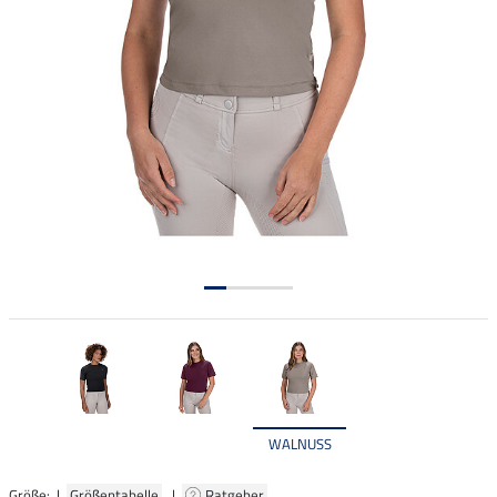
WALNUSS
Größe: |
Größentabelle
|
Ratgeber