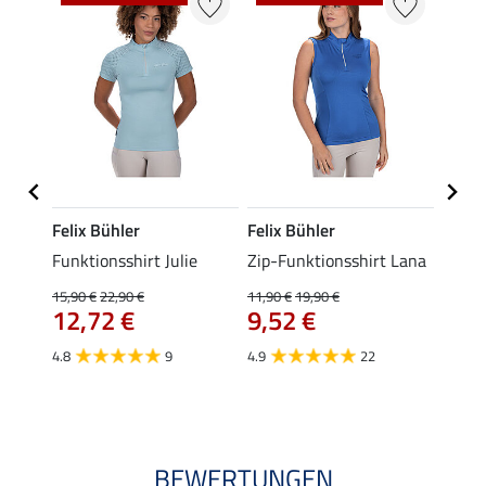
Felix Bühler
Felix Bühler
Felix
t
Funktionsshirt Julie
Zip-Funktionsshirt Lana
Funkt
Mara 
15,90 €
22,90 €
11,90 €
19,90 €
12,72 €
9,52 €
15,90 
12,
4.8
9
4.9
22
4.9
BEWERTUNGEN