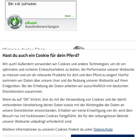
Klimaneutraler Shop
Hast du auch ein Cookie für dein Pferd?
Wir auch! Außerdem verwenden wir Cookies und andere Technologien, um dir ein
Zustellung durch
optimales und sicheres Einkaufserlebnis zu bieten, die Performance unserer Webseite
zu messen und um dir relevante Produkte für dich und dein Pferd zu zeigen! Hierfür
sammeln wir Daten über unsere User und die Nutzung unserer Webseite auf ihren
Sicher bezahlen mit
Endgeräten. Bei der Erhebung der Daten arbeiten wir ausschließlich mit deutschen
Dienstleistern zusammen.
Rechnung
Wenn du auf "OK" klickst, bist du mit der Verwendung von Cookies und der damit
Vorkasse
verbundenen Verarbeitung deiner Daten sowie mit der Weitergabe der Daten an
unsere Dienstleister einverstanden. Erhalten wir keine Einwilligung von dir, wird dein
Besuch nur mit funktionalen Cookies fortgeführt, die für den reibungslosen Betrieb
Impressum
unserer Webseite unbedingt erforderlich sind.
Weitere Informationen zu unseren Cookies findest du unter
Datenschutz
.
Letzte Aktualisierung am 10.08.2026 um 06:55