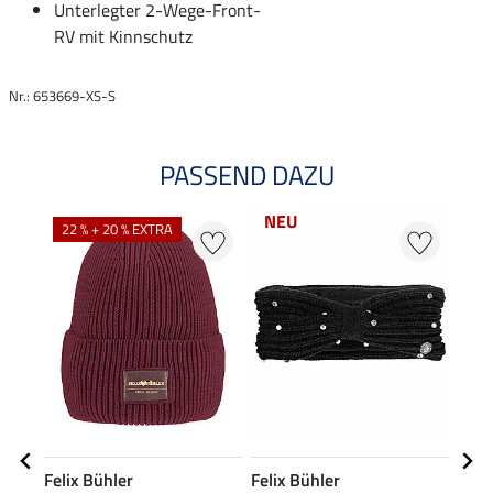
Unterlegter 2-Wege-Front-
RV mit Kinnschutz
Nr.: 653669-XS-S
PASSEND DAZU
NEU
22 % + 20 % EXTRA
22
Felix Bühler
Felix Bühler
Feli