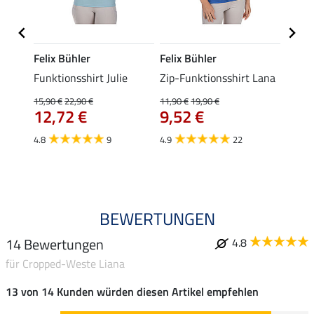
Felix Bühler
Felix Bühler
Felix
t
Funktionsshirt Julie
Zip-Funktionsshirt Lana
Funkt
Mara 
15,90 €
22,90 €
11,90 €
19,90 €
12,72 €
9,52 €
15,90 
12,
4.8
9
4.9
22
4.9
BEWERTUNGEN
14 Bewertungen
4.8
für Cropped-Weste Liana
13 von 14 Kunden würden diesen Artikel empfehlen