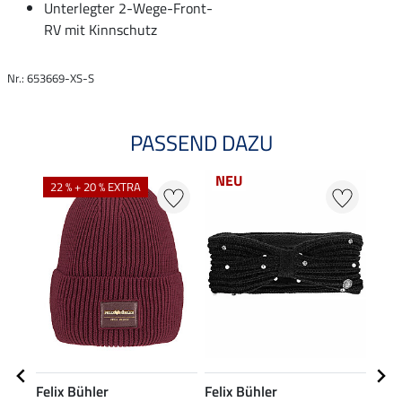
Unterlegter 2-Wege-Front-
RV mit Kinnschutz
Nr.: 653669-XS-S
PASSEND DAZU
NEU
22 % + 20 % EXTRA
22
Felix Bühler
Felix Bühler
Feli