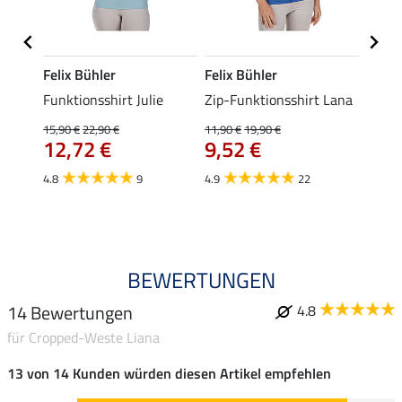
Felix Bühler
Felix Bühler
Felix
Funktionsshirt Julie
Zip-Funktionsshirt Lana
Funkt
Mara 
15,90 €
22,90 €
11,90 €
19,90 €
12,72 €
9,52 €
15,90 
12,
4.8
9
4.9
22
4.9
BEWERTUNGEN
14 Bewertungen
4.8
für Cropped-Weste Liana
13 von 14 Kunden würden diesen Artikel empfehlen