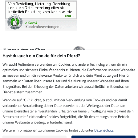
Klimaneutraler Shop
Hast du auch ein Cookie für dein Pferd?
Wir auch! Außerdem verwenden wir Cookies und andere Technologien, um dir ein
Zustellung durch
optimales und sicheres Einkaufserlebnis zu bieten, die Performance unserer Webseite
zu messen und um dir relevante Produkte für dich und dein Pferd zu zeigen! Hierfür
sammeln wir Daten über unsere User und die Nutzung unserer Webseite auf ihren
Sicher bezahlen mit
Endgeräten. Bei der Erhebung der Daten arbeiten wir ausschließlich mit deutschen
Dienstleistern zusammen.
Rechnung
Wenn du auf "OK" klickst, bist du mit der Verwendung von Cookies und der damit
Vorkasse
verbundenen Verarbeitung deiner Daten sowie mit der Weitergabe der Daten an
unsere Dienstleister einverstanden. Erhalten wir keine Einwilligung von dir, wird dein
Besuch nur mit funktionalen Cookies fortgeführt, die für den reibungslosen Betrieb
Impressum
unserer Webseite unbedingt erforderlich sind.
Weitere Informationen zu unseren Cookies findest du unter
Datenschutz
.
Letzte Aktualisierung am 08.08.2026 um 06:59