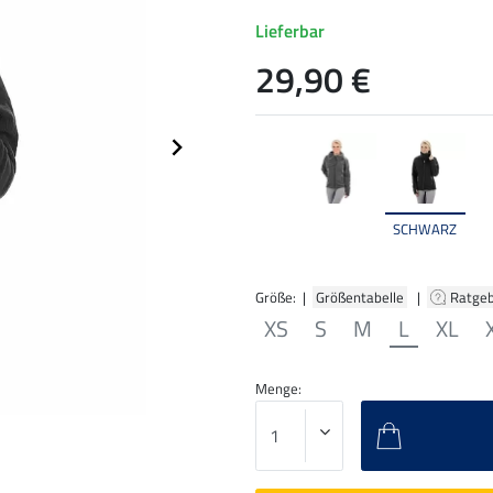
Lieferbar
29,90 €
SCHWARZ
Größe: |
Größentabelle
|
Ratge
XS
S
M
L
XL
Menge: