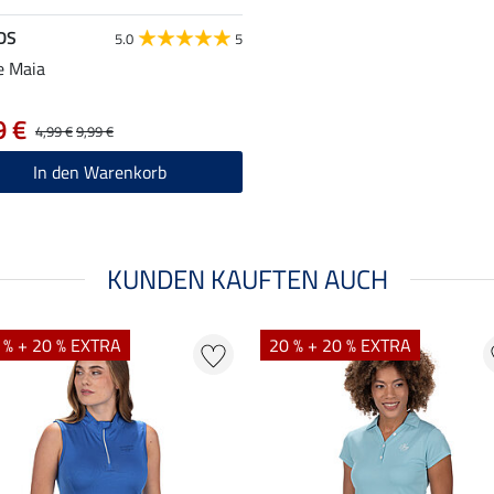
DS
5.0
5
e Maia
9 €
4,99 €
9,99 €
In den Warenkorb
KUNDEN KAUFTEN AUCH
 % + 20 % EXTRA
20 % + 20 % EXTRA