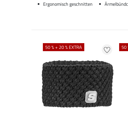
Ergonomisch geschnitten
Ärmelbündc
50 % + 20 % EXTRA
50 