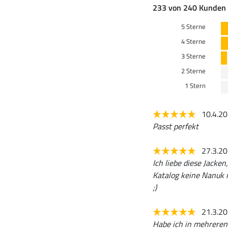
233 von 240 Kunden 
5 Sterne
4 Sterne
3 Sterne
2 Sterne
1 Stern
10.4.2
Passt perfekt
27.3.2
Ich liebe diese Jacke
Katalog keine Nanuk 
;)
21.3.2
Habe ich in mehreren