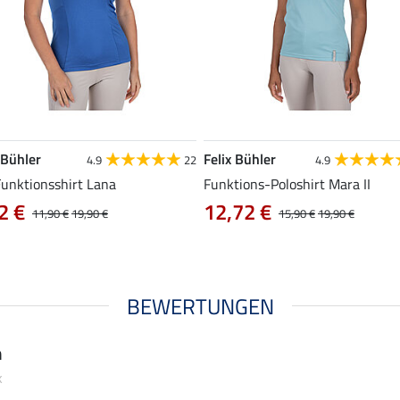
 Bühler
Felix Bühler
4.9
22
4.9
Funktionsshirt Lana
Funktions-Poloshirt Mara II
2 €
12,72 €
11,90 €
19,90 €
15,90 €
19,90 €
BEWERTUNGEN
n
k