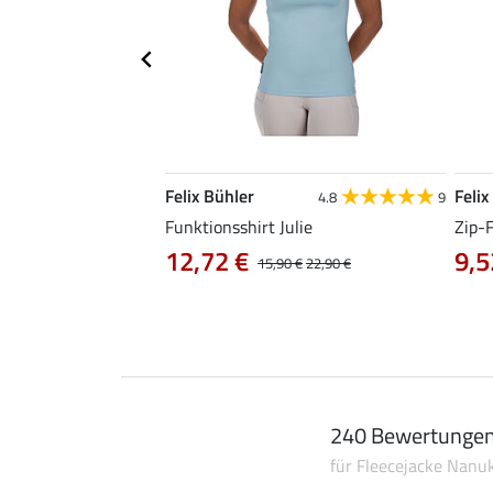
Felix Bühler
Felix
4.9
101
4.8
9
irt Olivia
Funktionsshirt Julie
Zip-
12,72 €
9,5
0 €
19,90 €
15,90 €
22,90 €
240 Bewertunge
für Fleecejacke Nanu