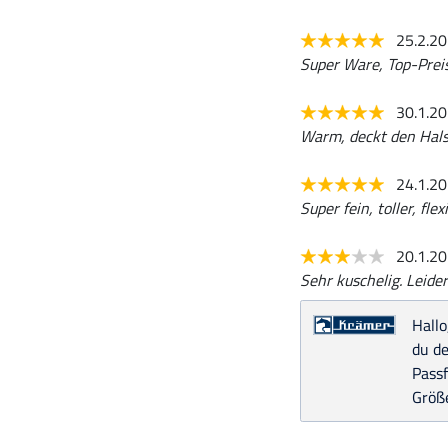
25.2.2
Super Ware, Top-Preis
30.1.2
Warm, deckt den Hals
24.1.2
Super fein, toller, fle
20.1.2
Sehr kuschelig. Leider
Hallo
du de
Pass
Größe