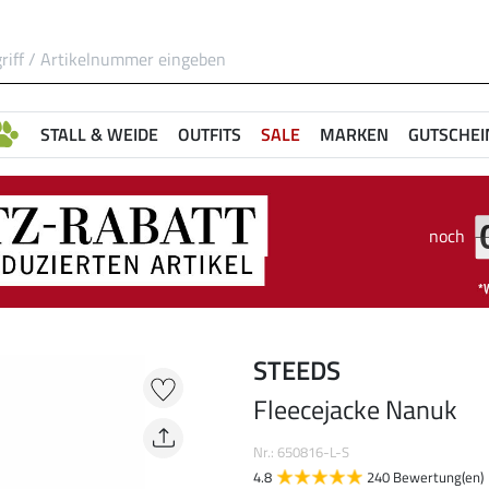
STALL & WEIDE
OUTFITS
SALE
MARKEN
GUTSCHEI
noch
STEEDS
Fleecejacke Nanuk
Nr.: 650816-L-S
4.8
240 Bewertung(en)