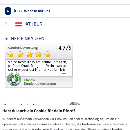
Jobs
Wachse mit uns
4
AT | EUR
SICHER EINKAUFEN
Klimaneutraler Shop
Hast du auch ein Cookie für dein Pferd?
Wir auch! Außerdem verwenden wir Cookies und andere Technologien, um dir ein
Zustellung durch
optimales und sicheres Einkaufserlebnis zu bieten, die Performance unserer Webseite
zu messen und um dir relevante Produkte für dich und dein Pferd zu zeigen! Hierfür