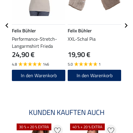
Felix Bühler
Felix Bühler
Feli
Performance-Stretch-
XXL-Schal Pia
Bean
Langarmshirt Frieda
24,90 €
19,90 €
7,99 
6,3
4.8
146
5.0
1
2.5
In den Warenkorb
In den Warenkorb
KUNDEN KAUFTEN AUCH
30 % + 20 % EXTRA
40 % + 20 % EXTRA
20 %