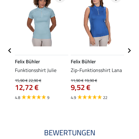
Felix Bühler
Felix Bühler
Felix
t
Funktionsshirt Julie
Zip-Funktionsshirt Lana
Funkt
Mara 
15,90 €
22,90 €
11,90 €
19,90 €
12,72 €
9,52 €
15,90 
12,
4.8
9
4.9
22
4.9
BEWERTUNGEN