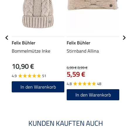
Felix Bühler
Felix Bühler
Feli
Bommelmütze Inke
Stirnband Allina
XXL-
10,90 €
19
6,99 €
8,99 €
5,59 €
4.9
51
5.0
4.8
48
In den Warenkorb
In den Warenkorb
KUNDEN KAUFTEN AUCH