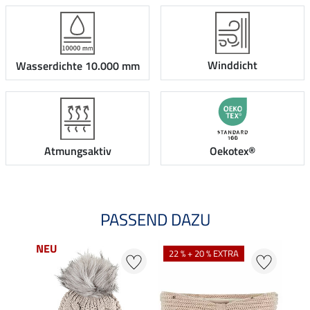
Winddicht
Wasserdichte 10.000 mm
Atmungsaktiv
Oekotex®
PASSEND DAZU
NEU
NE
22 % + 20 % EXTRA