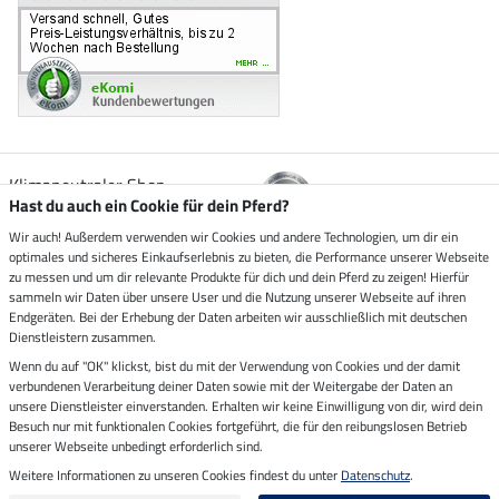
Klimaneutraler Shop
Hast du auch ein Cookie für dein Pferd?
Wir auch! Außerdem verwenden wir Cookies und andere Technologien, um dir ein
Zustellung durch
optimales und sicheres Einkaufserlebnis zu bieten, die Performance unserer Webseite
zu messen und um dir relevante Produkte für dich und dein Pferd zu zeigen! Hierfür
sammeln wir Daten über unsere User und die Nutzung unserer Webseite auf ihren
Sicher bezahlen mit
Endgeräten. Bei der Erhebung der Daten arbeiten wir ausschließlich mit deutschen
Dienstleistern zusammen.
Rechnung
Wenn du auf "OK" klickst, bist du mit der Verwendung von Cookies und der damit
Vorkasse
verbundenen Verarbeitung deiner Daten sowie mit der Weitergabe der Daten an
unsere Dienstleister einverstanden. Erhalten wir keine Einwilligung von dir, wird dein
Besuch nur mit funktionalen Cookies fortgeführt, die für den reibungslosen Betrieb
Impressum
unserer Webseite unbedingt erforderlich sind.
Weitere Informationen zu unseren Cookies findest du unter
Datenschutz
.
Letzte Aktualisierung am 07.08.2026 um 03:03