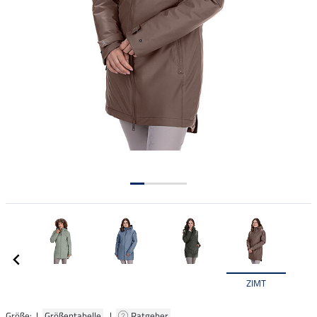
ZIMT
Größe: |
Größentabelle
|
Ratgeber