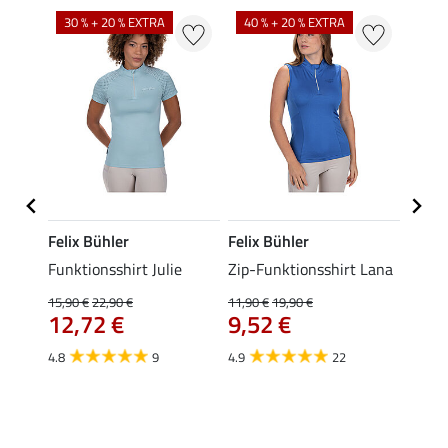
30 % + 20 % EXTRA
40 % + 20 % EXTRA
20 %
Felix Bühler
Felix Bühler
Felix
Funktionsshirt Julie
Zip-Funktionsshirt Lana
Funkt
Mara 
15,90 €
22,90 €
11,90 €
19,90 €
12,72 €
9,52 €
15,90 
12,
4.8
9
4.9
22
4.9