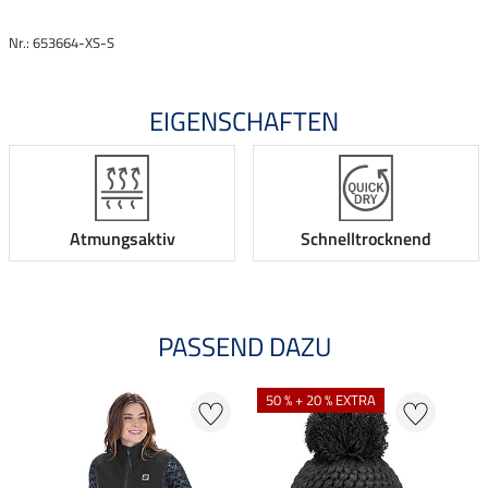
Nr.: 653664-XS-S
EIGENSCHAFTEN
Atmungsaktiv
Schnelltrocknend
PASSEND DAZU
50 % + 20 % EXTRA
50