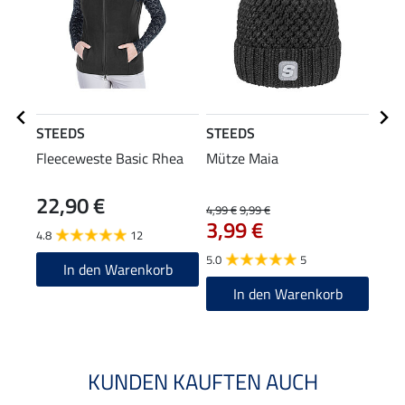
STEEDS
STEEDS
STE
Fleeceweste Basic Rhea
Mütze Maia
Stir
22,90 €
4,99 €
9,99 €
3,49 
3,99 €
2,7
4.8
12
5.0
5
4.6
In den Warenkorb
In den Warenkorb
KUNDEN KAUFTEN AUCH