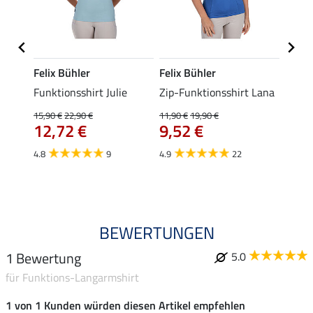
Felix Bühler
Felix Bühler
Felix
t
Funktionsshirt Julie
Zip-Funktionsshirt Lana
Funkt
Mara 
15,90 €
22,90 €
11,90 €
19,90 €
12,72 €
9,52 €
15,90 
12,
4.8
9
4.9
22
4.9
BEWERTUNGEN
1 Bewertung
5.0
für Funktions-Langarmshirt
1 von 1 Kunden würden diesen Artikel empfehlen