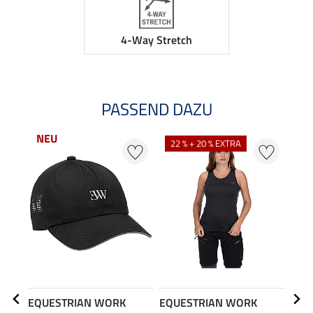
4-Way Stretch
PASSEND DAZU
NEU
22 % + 20 % EXTRA
25
EQUESTRIAN WORK
EQUESTRIAN WORK
EQU