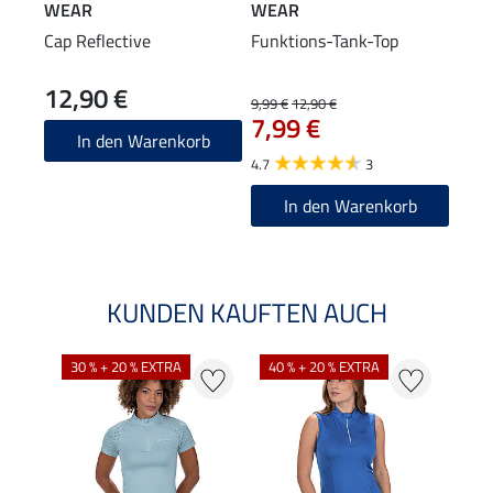
WEAR
WEAR
WE
Cap Reflective
Funktions-Tank-Top
Hybr
12,90 €
9,99 €
12,90 €
29,90
7,99 €
23
In den Warenkorb
4.7
3
4.5
In den Warenkorb
KUNDEN KAUFTEN AUCH
30 % + 20 % EXTRA
40 % + 20 % EXTRA
20 %