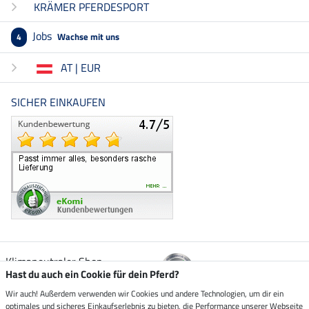
KRÄMER PFERDESPORT
Jobs
Wachse mit uns
4
AT | EUR
SICHER EINKAUFEN
Klimaneutraler Shop
Hast du auch ein Cookie für dein Pferd?
Wir auch! Außerdem verwenden wir Cookies und andere Technologien, um dir ein
Zustellung durch
optimales und sicheres Einkaufserlebnis zu bieten, die Performance unserer Webseite