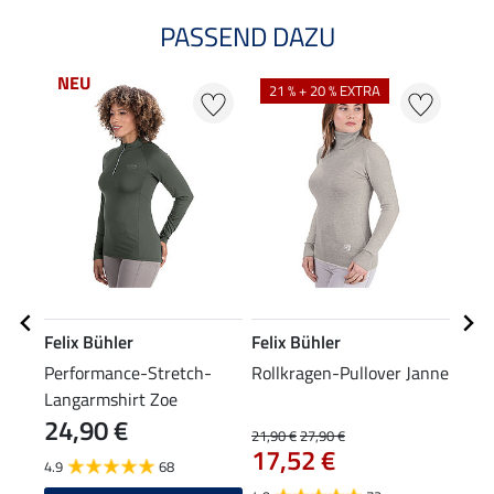
PASSEND DAZU
NEU
NE
21 % + 20 % EXTRA
Felix Bühler
Felix Bühler
Feli
Performance-Stretch-
Rollkragen-Pullover Janne
XXL-
Langarmshirt Zoe
24,90 €
19
21,90 €
27,90 €
17,52 €
4.9
68
5.0