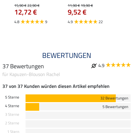
Mara 
15,90 €
22,90 €
11,90 €
19,90 €
12,72 €
9,52 €
15,90 
12,
4.8
9
4.9
22
4.9
BEWERTUNGEN
37 Bewertungen
4.9
für Kapuzen-Blouson Rachel
37 von 37 Kunden würden diesen Artikel empfehlen
5 Sterne
32 Bewertungen
4 Sterne
5 Bewertungen
3 Sterne
2 Sterne
1 Stern