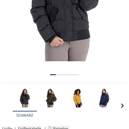
SCHWARZ
Größe: |
Größentabelle
|
Ratgeber