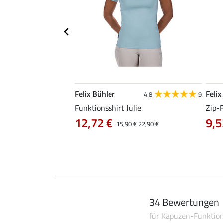
Felix Bühler
Felix
4.9
101
4.8
9
irt Olivia
Funktionsshirt Julie
Zip-
12,72 €
9,5
0 €
19,90 €
15,90 €
22,90 €
34 Bewertungen
für Kapuzen-Funktio