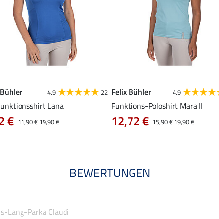
 Bühler
Felix Bühler
4.9
22
4.9
Funktionsshirt Lana
Funktions-Poloshirt Mara II
2 €
12,72 €
11,90 €
19,90 €
15,90 €
19,90 €
BEWERTUNGEN
ns-Lang-Parka Claudi