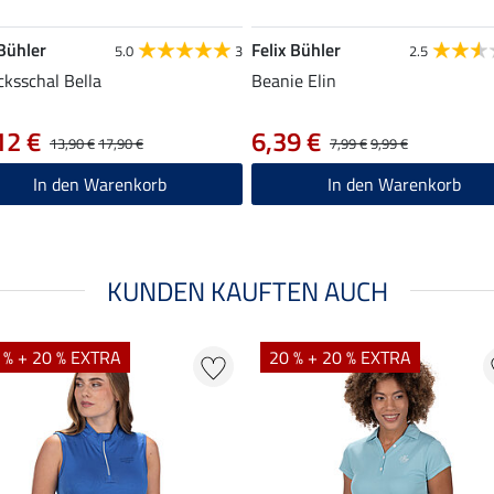
 Bühler
Felix Bühler
5.0
3
2.5
cksschal Bella
Beanie Elin
12 €
6,39 €
13,90 €
17,90 €
7,99 €
9,99 €
In den Warenkorb
In den Warenkorb
KUNDEN KAUFTEN AUCH
 % + 20 % EXTRA
20 % + 20 % EXTRA