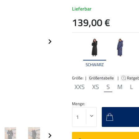
Lieferbar
139,00 €
SCHWARZ
Größe: |
Größentabelle
|
Ratge
XXS
XS
S
M
L
Menge: