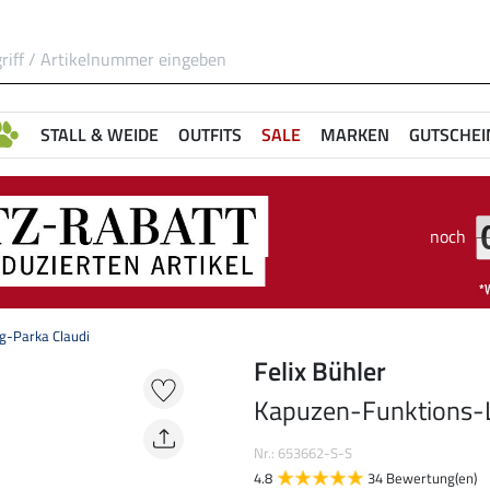
STALL & WEIDE
OUTFITS
SALE
MARKEN
GUTSCHEI
noch
g-Parka Claudi
Felix Bühler
Kapuzen-Funktions-L
Nr.: 653662-S-S
4.8
34 Bewertung(en)