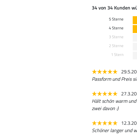
34 von 34 Kunden wü
5 Sterne
4 Sterne
3 Sterne
2 Sterne
1 Stern
29.5.2
Passform und Preis si
27.3.2
Hält schön warm und d
zwei davon :)
12.3.2
Schöner langer und wa