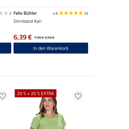
Felix Bühler
2
4.8
29
Stirnband Kari
6,39 €
7,99 €
9,99 €
In den Warenkorb
20 % + 20 % EXTRA
20 % + 20 % EXTR