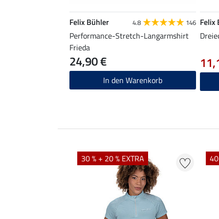
Felix Bühler
Felix
4.8
146
Performance-Stretch-Langarmshirt
Dreie
Frieda
24,90 €
11,
In den Warenkorb
EXTRA
30 % + 20 % EXTRA
40