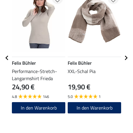
Felix Bühler
Felix Bühler
Feli
Performance-Stretch-
XXL-Schal Pia
Bean
Langarmshirt Frieda
24,90 €
19,90 €
9,9
4.8
146
5.0
1
4.8
In den Warenkorb
In den Warenkorb