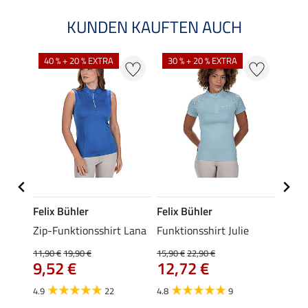
KUNDEN KAUFTEN AUCH
40 % + 20 % EXTRA
30 % + 20 % EXTRA
20 %
Felix Bühler
Felix Bühler
Felix
t
Zip-Funktionsshirt Lana
Funktionsshirt Julie
Funkt
Mara 
11,90 €
19,90 €
15,90 €
22,90 €
9,52 €
12,72 €
15,90 
12,
4.9
22
4.8
9
4.9