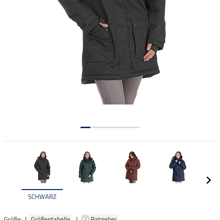
SCHWARZ
Größe: |
Größentabelle
|
Ratgeber