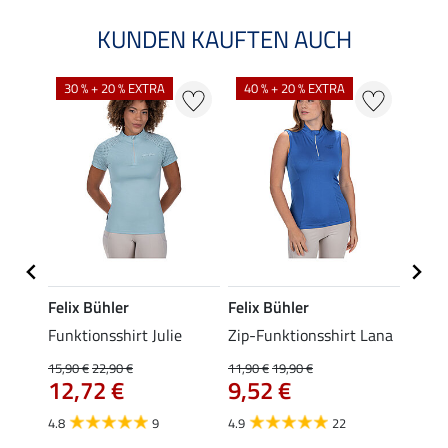
KUNDEN KAUFTEN AUCH
30 % + 20 % EXTRA
40 % + 20 % EXTRA
20 %
Felix Bühler
Felix Bühler
Felix
t
Funktionsshirt Julie
Zip-Funktionsshirt Lana
Funkt
Mara 
15,90 €
22,90 €
11,90 €
19,90 €
12,72 €
9,52 €
15,90 
12,
4.8
9
4.9
22
4.9