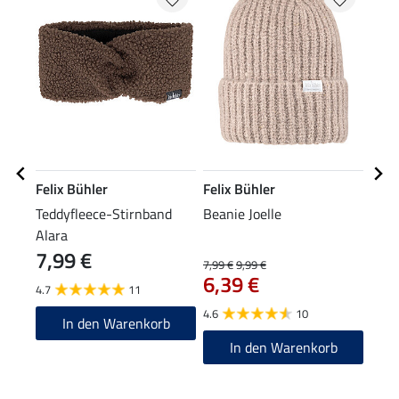
Felix Bühler
Felix Bühler
Feli
Teddyfleece-Stirnband
Beanie Joelle
XXL-
Alara
7,99 €
7,99 €
9,99 €
15,90
6,39 €
12
4.7
11
4.6
10
5.0
In den Warenkorb
In den Warenkorb