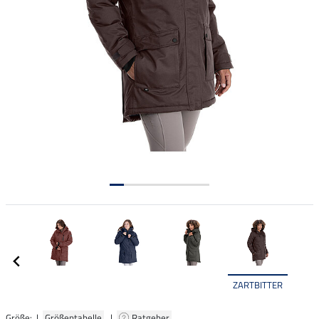
ZARTBITTER
Größe: |
Größentabelle
|
Ratgeber