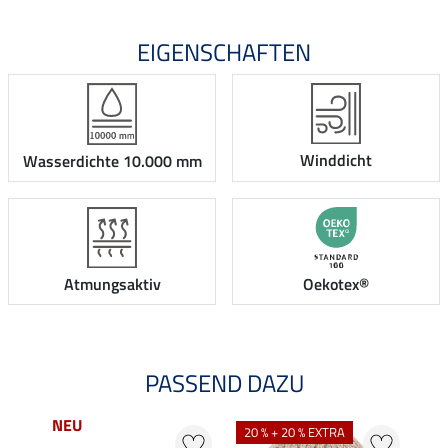
EIGENSCHAFTEN
Winddicht
Wasserdichte 10.000 mm
Atmungsaktiv
Oekotex®
PASSEND DAZU
NEU
20 % + 20 % EXTRA
20