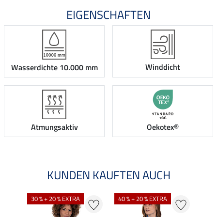
EIGENSCHAFTEN
Winddicht
Wasserdichte 10.000 mm
Atmungsaktiv
Oekotex®
KUNDEN KAUFTEN AUCH
30 % + 20 % EXTRA
40 % + 20 % EXTRA
20 %