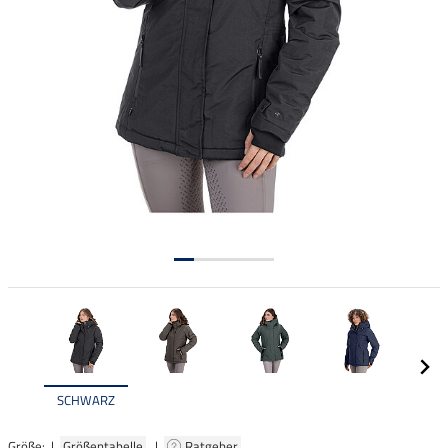
SCHWARZ
Größe: |
Größentabelle
|
Ratgeber