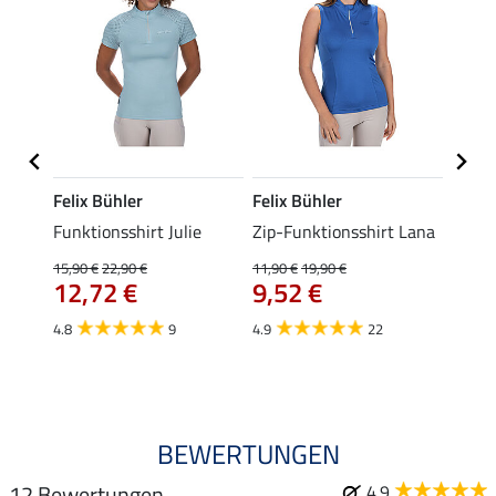
Felix Bühler
Felix Bühler
Felix
t
Funktionsshirt Julie
Zip-Funktionsshirt Lana
Funkt
Mara 
15,90 €
22,90 €
11,90 €
19,90 €
12,72 €
9,52 €
15,90 
12,
4.8
9
4.9
22
4.9
BEWERTUNGEN
12 Bewertungen
4.9