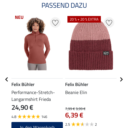
PASSEND DAZU
NEU
20 % + 20 % EXTRA
20
Felix Bühler
Felix Bühler
Feli
Performance-Stretch-
Beanie Elin
XXL-
Langarmshirt Frieda
24,90 €
7,99 €
9,99 €
15,90
6,39 €
12
4.8
146
2.5
2
In den Warenkorb