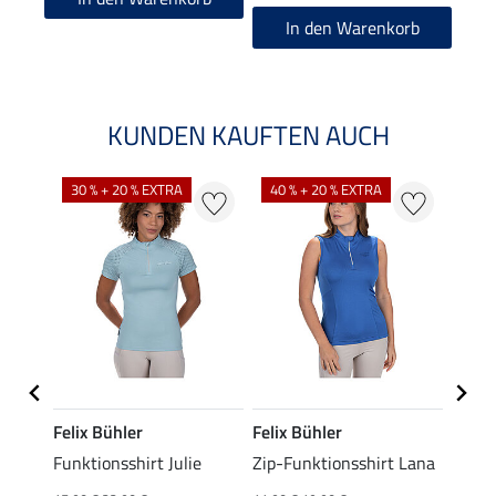
In den Warenkorb
KUNDEN KAUFTEN AUCH
30 % + 20 % EXTRA
40 % + 20 % EXTRA
20 %
Felix Bühler
Felix Bühler
Felix
t Jess
Funktionsshirt Julie
Zip-Funktionsshirt Lana
Funkt
Mara 