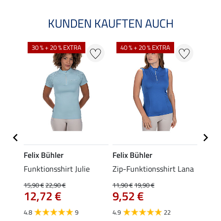
KUNDEN KAUFTEN AUCH
30 % + 20 % EXTRA
40 % + 20 % EXTRA
20 %
Felix Bühler
Felix Bühler
Felix
t Jess
Funktionsshirt Julie
Zip-Funktionsshirt Lana
Funkt
Mara 
15,90 €
22,90 €
11,90 €
19,90 €
12,72 €
9,52 €
15,90 
12,
4.8
9
4.9
22