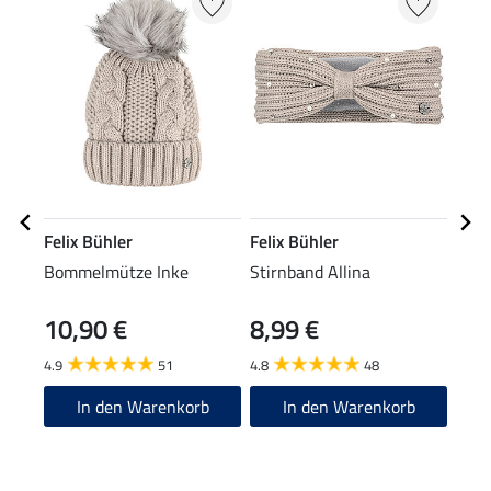
Felix Bühler
Felix Bühler
Feli
Bommelmütze Inke
Stirnband Allina
Grip
Julie
10,90 €
8,99 €
64
4.9
51
4.8
48
4.9
In den Warenkorb
In den Warenkorb