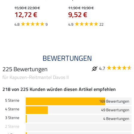
Mara 
15,90 €
22,90 €
11,90 €
19,90 €
12,72 €
9,52 €
15,90 
12,
4.8
9
4.9
22
4.9
BEWERTUNGEN
225 Bewertungen
4.7
für Kapuzen-Reitmantel Davos II
218 von 225 Kunden würden diesen Artikel empfehlen
5 Sterne
169 Bewertungen
4 Sterne
49 Bewertungen
3 Sterne
4 Bewertungen
2 Sterne