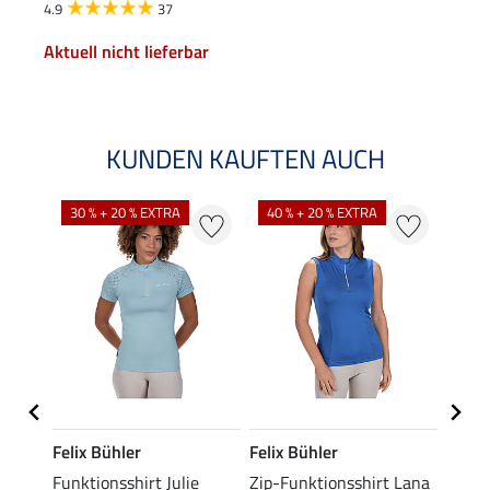
4.9
37
Aktuell nicht lieferbar
KUNDEN KAUFTEN AUCH
30 % + 20 % EXTRA
40 % + 20 % EXTRA
20 %
Felix Bühler
Felix Bühler
Felix
t
Funktionsshirt Julie
Zip-Funktionsshirt Lana
Funkt