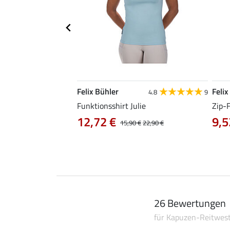
Felix Bühler
Felix
4.9
101
4.8
9
irt Olivia
Funktionsshirt Julie
Zip-
12,72 €
9,5
0 €
19,90 €
15,90 €
22,90 €
26 Bewertungen
für Kapuzen-Reitwes