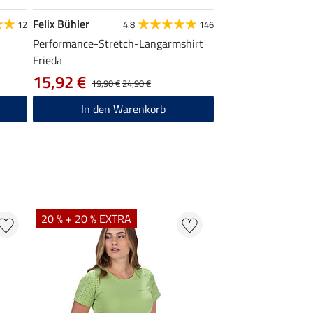
Felix Bühler
12
4.8
146
Performance-Stretch-Langarmshirt
Frieda
15,92 €
19,90 €
24,90 €
In den Warenkorb
20 % + 20 % EXTRA
20 % + 20 % EXTR