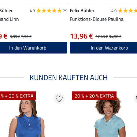
 Bühler
Felix Bühler
4.8
29
4.9
band Linn
Funktions-Blouse Paulina
9 €
13,96 €
5,99 €
7,99 €
17,45 €
34,90 €
In den Warenkorb
In den Warenkorb
KUNDEN KAUFTEN AUCH
 % + 20 % EXTRA
20 % + 20 % EXTRA