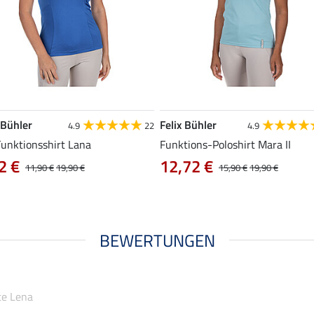
 Bühler
Felix Bühler
4.9
22
4.9
Funktionsshirt Lana
Funktions-Poloshirt Mara II
2 €
12,72 €
11,90 €
19,90 €
15,90 €
19,90 €
BEWERTUNGEN
te Lena