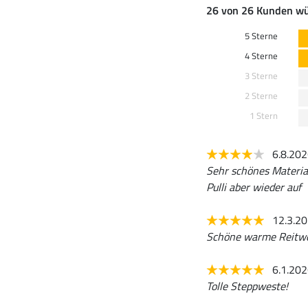
26 von 26 Kunden wü
5 Sterne
4 Sterne
3 Sterne
2 Sterne
1 Stern
6.8.20
Sehr schönes Material
Pulli aber wieder auf
12.3.2
Schöne warme Reitwest
6.1.20
Tolle Steppweste!