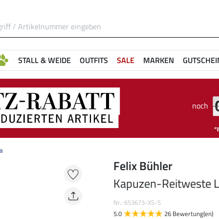
STALL & WEIDE
OUTFITS
SALE
MARKEN
GUTSCHEI
noch
a
Felix Bühler
Kapuzen-Reitweste 
Nr.: 653673-XS-S
5.0
26 Bewertung(en)