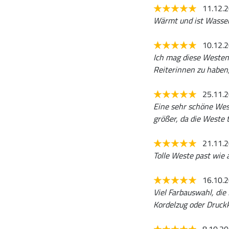
11.12.
Wärmt und ist Wasser
10.12.
Ich mag diese Westen 
Reiterinnen zu haben
25.11.
Eine sehr schöne Wes
größer, da die Weste ta
21.11.
Tolle Weste past wie
16.10.
Viel Farbauswahl, die
Kordelzug oder Druckk
8.10.2