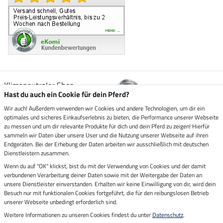
Klimaneutraler Shop
Hast du auch ein Cookie für dein Pferd?
Wir auch! Außerdem verwenden wir Cookies und andere Technologien, um dir ein
Zustellung durch
optimales und sicheres Einkaufserlebnis zu bieten, die Performance unserer Webseite
zu messen und um dir relevante Produkte für dich und dein Pferd zu zeigen! Hierfür
sammeln wir Daten über unsere User und die Nutzung unserer Webseite auf ihren
Sicher bezahlen mit
Endgeräten. Bei der Erhebung der Daten arbeiten wir ausschließlich mit deutschen
Dienstleistern zusammen.
Rechnung
Wenn du auf "OK" klickst, bist du mit der Verwendung von Cookies und der damit
Vorkasse
verbundenen Verarbeitung deiner Daten sowie mit der Weitergabe der Daten an
unsere Dienstleister einverstanden. Erhalten wir keine Einwilligung von dir, wird dein
Besuch nur mit funktionalen Cookies fortgeführt, die für den reibungslosen Betrieb
Impressum
unserer Webseite unbedingt erforderlich sind.
Weitere Informationen zu unseren Cookies findest du unter
Datenschutz
.
Letzte Aktualisierung am 07.08.2026 um 07:03