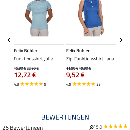
Felix Bühler
Felix Bühler
Felix
Funktionsshirt Julie
Zip-Funktionsshirt Lana
Funkt
Mara 
15,90 €
22,90 €
11,90 €
19,90 €
12,72 €
9,52 €
15,90 
12,
4.8
9
4.9
22
4.9
BEWERTUNGEN
26 Bewertungen
5.0