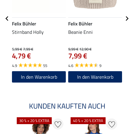
Felix Bühler
Felix Bühler
Feli
Stirnband Holly
Beanie Enni
Funk
5,99 €
7,99 €
9,99 €
12,90 €
27,00
4,79 €
7,99 €
21
4.9
55
4.6
9
4.9
In den Warenkorb
In den Warenkorb
KUNDEN KAUFTEN AUCH
30 % + 20 % EXTRA
40 % + 20 % EXTRA
20 %