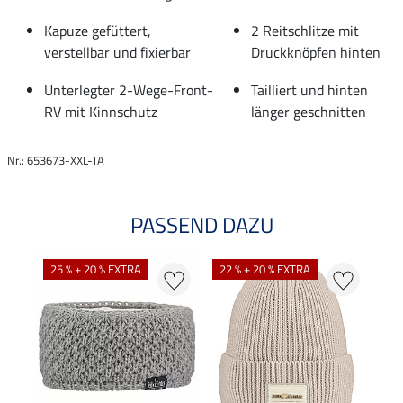
Kapuze gefüttert,
2 Reitschlitze mit
verstellbar und fixierbar
Druckknöpfen hinten
Unterlegter 2-Wege-Front-
Tailliert und hinten
RV mit Kinnschutz
länger geschnitten
Nr.: 653673-XXL-TA
PASSEND DAZU
25 % + 20 % EXTRA
22 % + 20 % EXTRA
9 