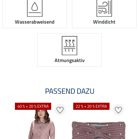
Wasserabweisend
Winddicht
Atmungsaktiv
PASSEND DAZU
40 % + 20 % EXTRA
22 % + 20 % EXTRA
22