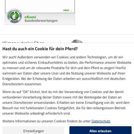
Klimaneutraler Shop
Hast du auch ein Cookie für dein Pferd?
Wir auch! Außerdem verwenden wir Cookies und andere Technologien, um dir ein
Zustellung durch
optimales und sicheres Einkaufserlebnis zu bieten, die Performance unserer Webseite
zu messen und um dir relevante Produkte für dich und dein Pferd zu zeigen! Hierfür
sammeln wir Daten über unsere User und die Nutzung unserer Webseite auf ihren
Sicher bezahlen mit
Endgeräten. Bei der Erhebung der Daten arbeiten wir ausschließlich mit deutschen
Dienstleistern zusammen.
Rechnung
Wenn du auf "OK" klickst, bist du mit der Verwendung von Cookies und der damit
Vorkasse
verbundenen Verarbeitung deiner Daten sowie mit der Weitergabe der Daten an
unsere Dienstleister einverstanden. Erhalten wir keine Einwilligung von dir, wird dein
Besuch nur mit funktionalen Cookies fortgeführt, die für den reibungslosen Betrieb
Impressum
unserer Webseite unbedingt erforderlich sind.
Weitere Informationen zu unseren Cookies findest du unter
Datenschutz
.
Letzte Aktualisierung am 06.08.2026 um 14:39
Alle Preise in Euro inkl. MwSt. zzgl.
Versandkosten
Einstellungen
Alles erlauben