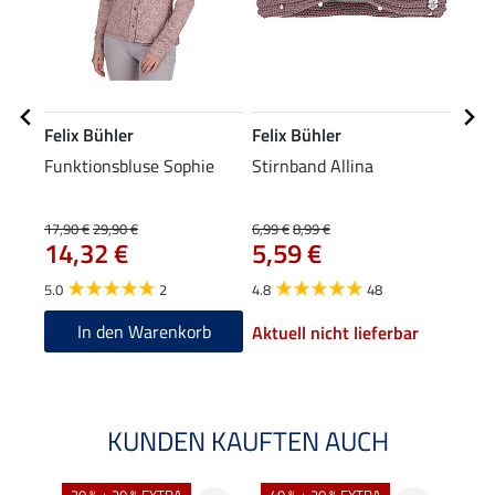
Felix Bühler
Felix Bühler
Feli
Funktionsbluse Sophie
Stirnband Allina
Bom
17,90 €
29,90 €
6,99 €
8,99 €
8,49 
14,32 €
5,59 €
6,7
5.0
2
4.8
48
4.9
In den Warenkorb
Aktuell nicht lieferbar
KUNDEN KAUFTEN AUCH
30 % + 20 % EXTRA
40 % + 20 % EXTRA
20 %