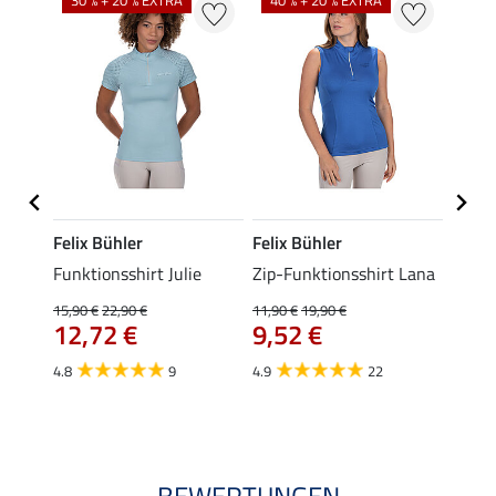
Felix Bühler
Felix Bühler
Felix
Funktionsshirt Julie
Zip-Funktionsshirt Lana
Funkt
Mara 
15,90 €
22,90 €
11,90 €
19,90 €
12,72 €
9,52 €
15,90 
12,
4.8
9
4.9
22
4.9
BEWERTUNGEN