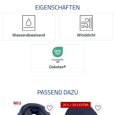
EIGENSCHAFTEN
Wasserabweisend
Winddicht
Oekotex®
PASSEND DAZU
NEU
20 % + 20 % EXTRA
20