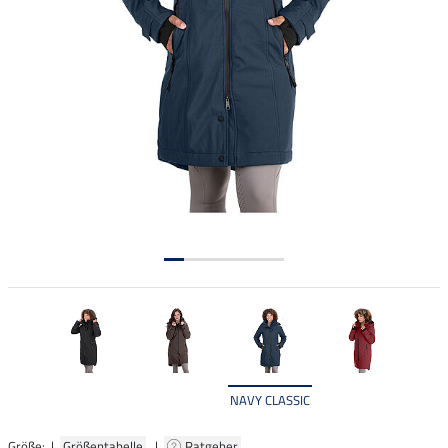
NAVY CLASSIC
Größe: |
Größentabelle
|
Ratgeber