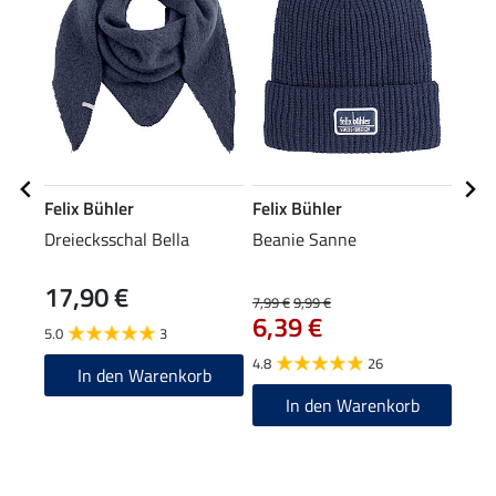
Felix Bühler
Felix Bühler
Feli
Dreiecksschal Bella
Beanie Sanne
Stir
17,90 €
7,99 €
9,99 €
7,99 
6,39 €
6,3
5.0
3
4.8
26
4.8
In den Warenkorb
In den Warenkorb