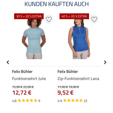
KUNDEN KAUFTEN AUCH
30 % + 20 % EXTRA
40 % + 20 % EXTRA
20 %
Felix Bühler
Felix Bühler
Felix
t
Funktionsshirt Julie
Zip-Funktionsshirt Lana
Funkt
Mara 
15,90 €
22,90 €
11,90 €
19,90 €
12,72 €
9,52 €
15,90 
12,
4.8
9
4.9
22
4.9