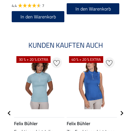
4.4
7
5.0
In den Warenkorb
In den Warenkorb
KUNDEN KAUFTEN AUCH
30 % + 20 % EXTRA
40 % + 20 % EXTRA
20 %
Felix Bühler
Felix Bühler
Felix