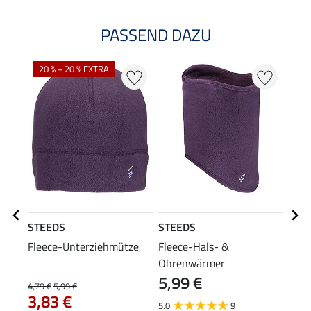
PASSEND DAZU
20 % + 20 % EXTRA
21
STEEDS
STEEDS
STE
Fleece-Unterziehmütze
Fleece-Hals- &
Funk
Ohrenwärmer
Pria 
5,99 €
4,79 €
5,99 €
17,90
3,83 €
14
5.0
9