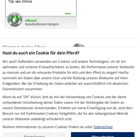
Klimaneutraler Shop
Hast du auch ein Cookie für dein Pferd?
Wir auch! Außerdem verwenden wir Cookies und andere Technologien, um dir ein
Zustellung durch
optimales und sicheres Einkaufserlebnis zu bieten, die Performance unserer Webseite
zu messen und um dir relevante Produkte für dich und dein Pferd zu zeigen! Hierfür
sammeln wir Daten über unsere User und die Nutzung unserer Webseite auf ihren
Sicher bezahlen mit
Endgeräten. Bei der Erhebung der Daten arbeiten wir ausschließlich mit deutschen
Dienstleistern zusammen.
Rechnung
Wenn du auf "OK" klickst, bist du mit der Verwendung von Cookies und der damit
Vorkasse
verbundenen Verarbeitung deiner Daten sowie mit der Weitergabe der Daten an
unsere Dienstleister einverstanden. Erhalten wir keine Einwilligung von dir, wird dein
Impressum
Besuch nur mit funktionalen Cookies fortgeführt, die für den reibungslosen Betrieb
unserer Webseite unbedingt erforderlich sind.
Weitere Informationen zu unseren Cookies findest du unter
Datenschutz
.
Letzte Aktualisierung am 08.08.2026 um 14:33
Alle Preise in Euro inkl. MwSt. zzgl.
Versandkosten
Einstellungen
Alles erlauben