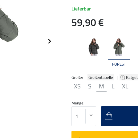
Lieferbar
59,90 €
FOREST
Größe: |
Größentabelle
|
Ratge
XS
S
M
L
XL
Menge: