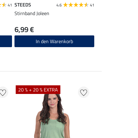
STEEDS
41
4.6
41
Stirnband Joleen
6,99 €
In den Warenkorb
20 % + 20 % EXTRA
20 % + 20 % EXTR