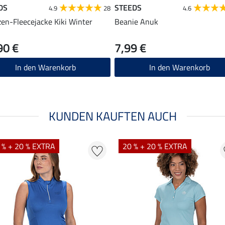
DS
STEEDS
4.9
28
4.6
en-Fleecejacke Kiki Winter
Beanie Anuk
90 €
7,99 €
In den Warenkorb
In den Warenkorb
KUNDEN KAUFTEN AUCH
 % + 20 % EXTRA
20 % + 20 % EXTRA