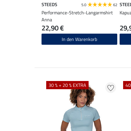
STEEDS
STEE
5.0
62
Performance-Stretch-Langarmshirt
Kapuz
Anna
22,90 €
29,
In den Warenkorb
EXTRA
30 % + 20 % EXTRA
40