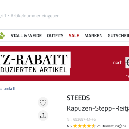
STALL & WEIDE
OUTFITS
SALE
MARKEN
GUTSCHEI
noch
 Leela II
STEEDS
Kapuzen-Stepp-Reitja
Nr.: 653687-M-FS
4.5
21 Bewertung(en)