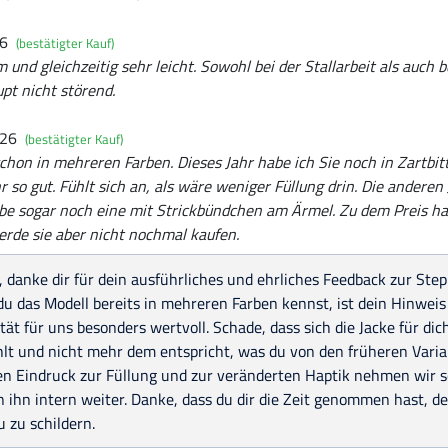
26
(bestätigter Kauf)
 und gleichzeitig sehr leicht. Sowohl bei der Stallarbeit als auch 
pt nicht störend.
026
(bestätigter Kauf)
schon in mehreren Farben. Dieses Jahr habe ich Sie noch in Zartbitt
hr so gut. Fühlt sich an, als wäre weniger Füllung drin. Die andere
habe sogar noch eine mit Strickbündchen am Ärmel. Zu dem Preis ha
rde sie aber nicht nochmal kaufen.
, danke dir für dein ausführliches und ehrliches Feedback zur Ste
du das Modell bereits in mehreren Farben kennst, ist dein Hinwei
tät für uns besonders wertvoll. Schade, dass sich die Jacke für di
lt und nicht mehr dem entspricht, was du von den früheren Varia
en Eindruck zur Füllung und zur veränderten Haptik nehmen wir s
 ihn intern weiter. Danke, dass du dir die Zeit genommen hast, d
 zu schildern.