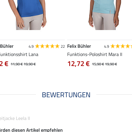
 Bühler
Felix Bühler
4.9
22
4.9
Funktionsshirt Lana
Funktions-Poloshirt Mara II
2 €
12,72 €
11,90 €
19,90 €
15,90 €
19,90 €
BEWERTUNGEN
tjacke Leela II
rden diesen Artikel empfehlen