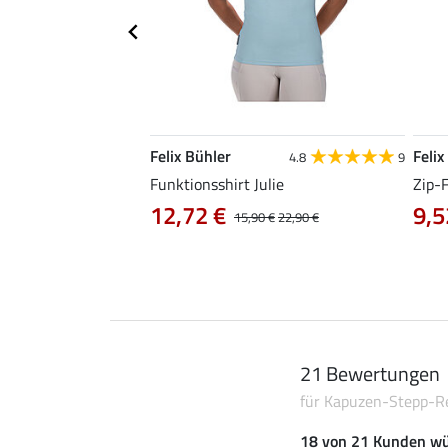
Felix Bühler
Felix
4.9
101
4.8
9
irt Olivia
Funktionsshirt Julie
Zip-
12,72 €
9,5
0 €
19,90 €
15,90 €
22,90 €
21 Bewertungen
für Kapuzen-Stepp-Rei
18 von 21 Kunden wü