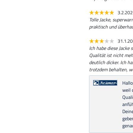
3.2.20
Tolle Jacke, superwarm
praktisch und überhau
31.1.2
Ich habe diese Jacke 
Qualität ist nicht me
deutlich dicker. Ich 
trotzdem behalten, we
Hallo
weil 
Quali
anfüh
Dein
geben
genau