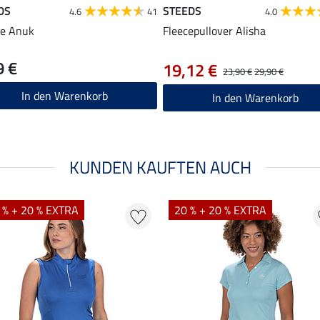
DS
STEEDS
4.6
41
4.0
ie Anuk
Fleecepullover Alisha
9 €
19,12 €
23,90 €
29,90 €
In den Warenkorb
In den Warenkorb
KUNDEN KAUFTEN AUCH
 % + 20 % EXTRA
20 % + 20 % EXTRA