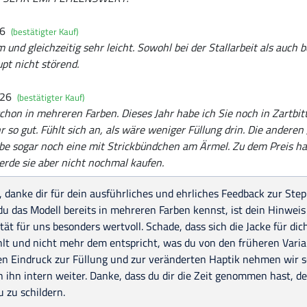
26
(bestätigter Kauf)
 und gleichzeitig sehr leicht. Sowohl bei der Stallarbeit als auch 
pt nicht störend.
026
(bestätigter Kauf)
schon in mehreren Farben. Dieses Jahr habe ich Sie noch in Zartbitt
hr so gut. Fühlt sich an, als wäre weniger Füllung drin. Die andere
habe sogar noch eine mit Strickbündchen am Ärmel. Zu dem Preis ha
rde sie aber nicht nochmal kaufen.
, danke dir für dein ausführliches und ehrliches Feedback zur Ste
du das Modell bereits in mehreren Farben kennst, ist dein Hinwei
tät für uns besonders wertvoll. Schade, dass sich die Jacke für di
lt und nicht mehr dem entspricht, was du von den früheren Varia
en Eindruck zur Füllung und zur veränderten Haptik nehmen wir s
 ihn intern weiter. Danke, dass du dir die Zeit genommen hast, d
 zu schildern.