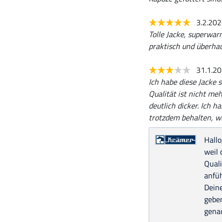
3.2.20
Tolle Jacke, superwarm
praktisch und überhau
31.1.2
Ich habe diese Jacke 
Qualität ist nicht me
deutlich dicker. Ich 
trotzdem behalten, we
Hallo
weil 
Quali
anfüh
Dein
geben
genau