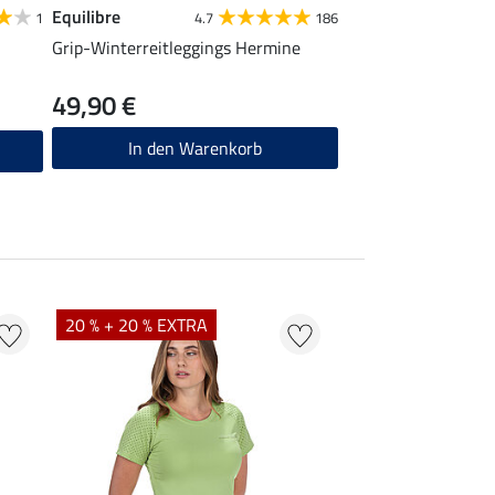
Equilibre
1
4.7
186
Grip-Winterreitleggings Hermine
49,90 €
In den Warenkorb
20 % + 20 % EXTRA
20 % + 20 % EXTR