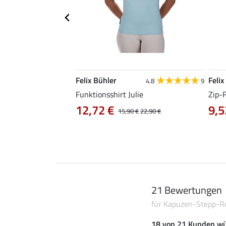
Felix Bühler
Felix
4.9
101
4.8
9
irt Olivia
Funktionsshirt Julie
Zip-
12,72 €
9,5
0 €
19,90 €
15,90 €
22,90 €
21 Bewertungen
für Kapuzen-Stepp-Rei
18 von 21 Kunden wü