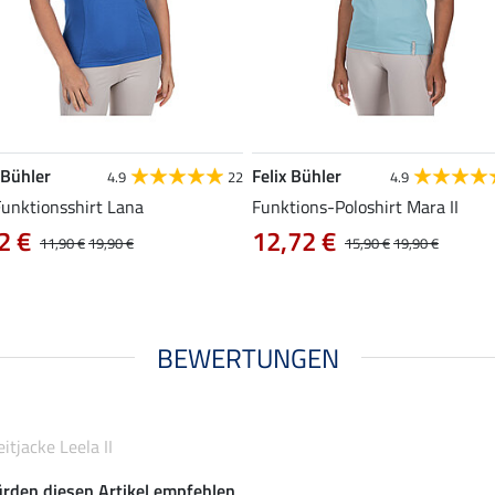
 Bühler
Felix Bühler
4.9
22
4.9
Funktionsshirt Lana
Funktions-Poloshirt Mara II
2 €
12,72 €
11,90 €
19,90 €
15,90 €
19,90 €
BEWERTUNGEN
tjacke Leela II
rden diesen Artikel empfehlen