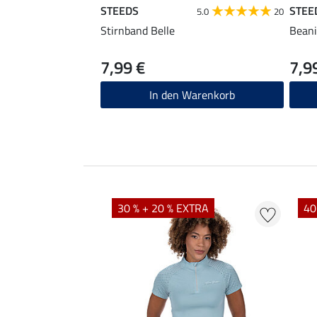
STEEDS
STEE
5.0
20
Stirnband Belle
Bean
7,99 €
7,9
In den Warenkorb
EXTRA
30 % + 20 % EXTRA
40