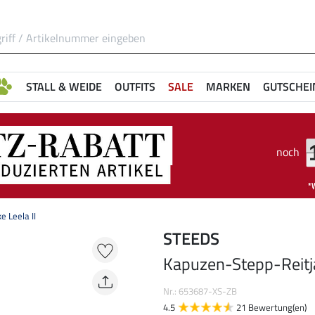
STALL & WEIDE
OUTFITS
SALE
MARKEN
GUTSCHEI
noch
 Leela II
STEEDS
Kapuzen-Stepp-Reitja
Nr.: 653687-XS-ZB
4.5
21 Bewertung(en)